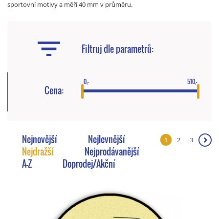
sportovní motivy a měří 40 mm v průměru.
Filtruj dle parametrů:
0,-
510,-
Cena:
Nejnovější
Nejlevnější
1
2
3
❯
Nejdražší
Nejprodávanější
A-Z
Doprodej/Akční