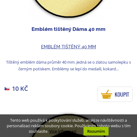
Emblém tištěný Dáma 40 mm
EMBLÉM TIŠTĚNÝ 40 MM
Tištěný emblém dáma průměr 40 mm. Jedná se o zlatou samolepku s
černým potiskem. Emblémy se lepí do medailí, kokard...
10 KČ
KOUPIT
Tento web používá k poskytování služeb, analýze návštěvnosti a
personalizaci reklam soubory cookie. Používáním tohoto webu s tím
souhlasíte.
Více informací
Rozumím