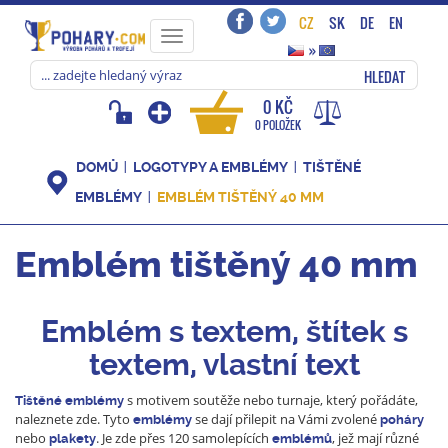
CZ
SK
DE
EN
Toggle
»
navigation
HLEDAT
0 KČ
0 POLOŽEK
DOMŮ
LOGOTYPY A EMBLÉMY
TIŠTĚNÉ
EMBLÉMY
EMBLÉM TIŠTĚNÝ 40 MM
Emblém tištěný 40 mm
Emblém s textem, štítek s
textem, vlastní text
s motivem soutěže nebo turnaje, který pořádáte,
Tištěné emblémy
naleznete zde. Tyto
se dají přilepit na Vámi zvolené
emblémy
poháry
nebo
. Je zde přes 120 samolepících
, jež mají různé
plakety
emblémů