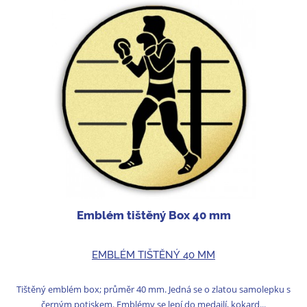
Emblém tištěný Box 40 mm
EMBLÉM TIŠTĚNÝ 40 MM
Tištěný emblém box; průměr 40 mm. Jedná se o zlatou samolepku s
černým potiskem. Emblémy se lepí do medailí, kokard...