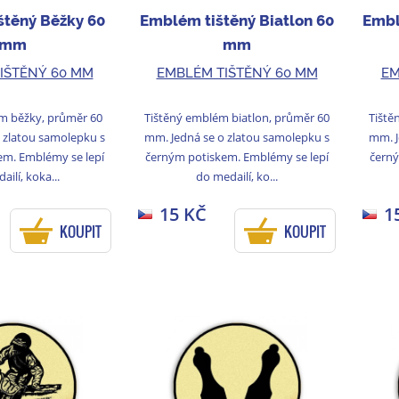
štěný Běžky 60
Emblém tištěný Biatlon 60
Embl
mm
mm
IŠTĚNÝ 60 MM
EMBLÉM TIŠTĚNÝ 60 MM
EM
m běžky, průměr 60
Tištěný emblém biatlon, průměr 60
Tiště
 zlatou samolepku s
mm. Jedná se o zlatou samolepku s
mm. J
em. Emblémy se lepí
černým potiskem. Emblémy se lepí
černý
ailí, koka...
do medailí, ko...
15 KČ
1
KOUPIT
KOUPIT