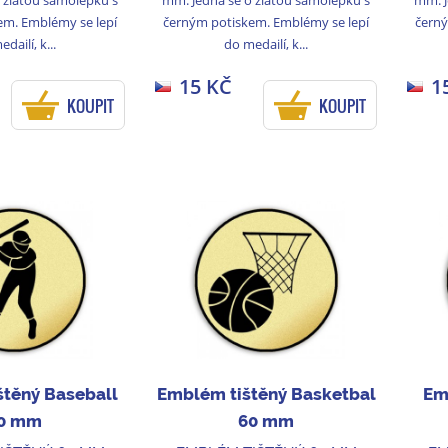
em. Emblémy se lepí
černým potiskem. Emblémy se lepí
černý
dailí, k...
do medailí, k...
15 KČ
1
KOUPIT
KOUPIT
štěný Baseball
Emblém tištěný Basketbal
Em
0 mm
60 mm