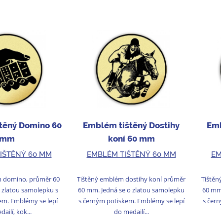
těný Domino 60
Emblém tištěný Dostihy
Emb
mm
koní 60 mm
IŠTĚNÝ 60 MM
EMBLÉM TIŠTĚNÝ 60 MM
EM
m domino, průměr 60
Tištěný emblém dostihy koní průměr
Tištěn
 zlatou samolepku s
60 mm. Jedná se o zlatou samolepku
60 mm
em. Emblémy se lepí
s černým potiskem. Emblémy se lepí
s čer
ailí, kok...
do medailí...