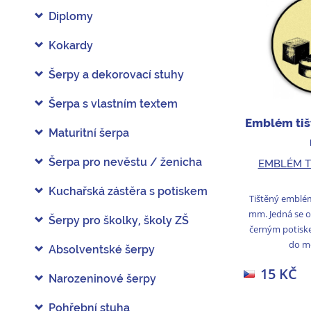
Diplomy
Kokardy
Šerpy a dekorovací stuhy
Šerpa s vlastním textem
Emblém tiš
Maturitní šerpa
Šerpa pro nevěstu / ženicha
EMBLÉM T
Kuchařská zástěra s potiskem
Tištěný emblém
mm. Jedná se o
Šerpy pro školky, školy ZŠ
černým potisk
do me
Absolventské šerpy
15 KČ
Narozeninové šerpy
Pohřební stuha