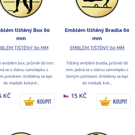
blém tištěný Box 60
Emblém tištěný Bradla 60
mm
mm
BLÉM TIŠTĚNÝ 60 MM
EMBLÉM TIŠTĚNÝ 60 MM
ný emblém box; průměr 60 mm.
Tištěný emblém bradla, průměr 60
ná se o zlatou samolepku s
mm. Jedná se o zlatou samolepku s
m potiskem. Emblémy se lepí
černým potiskem. Emblémy se lepí
do medailí, kokard...
do medailí, kok...
5 KČ
15 KČ
KOUPIT
KOUPIT