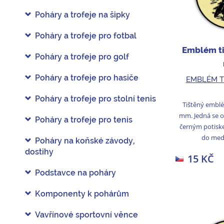
Poháry a trofeje na šipky
Poháry a trofeje pro fotbal
Emblém ti
Poháry a trofeje pro golf
Poháry a trofeje pro hasiče
EMBLÉM T
Poháry a trofeje pro stolní tenis
Tištěný embl
mm. Jedná se o
Poháry a trofeje pro tenis
černým potisk
do medai
Poháry na koňské závody,
dostihy
15 KČ
Podstavce na poháry
Komponenty k pohárům
Vavřínové sportovní věnce