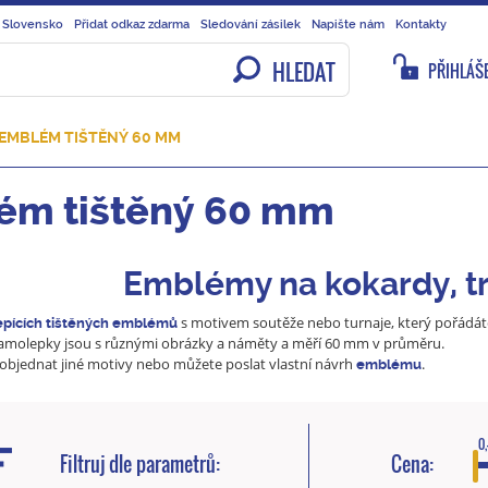
 Slovensko
Přidat odkaz zdarma
Sledování zásilek
Napište nám
Kontakty
HLEDAT
PŘIHLÁŠE
EMBLÉM TIŠTĚNÝ 60 MM
ém tištěný 60 mm
Emblémy na kokardy, tr
s motivem soutěže nebo turnaje, který pořádáte
pících tištěných emblémů
Samolepky jsou s různými obrázky a náměty a měří 60 mm v průměru.
objednat jiné motivy nebo můžete poslat vlastní návrh
.
emblému
0,
Filtruj dle parametrů:
Cena: