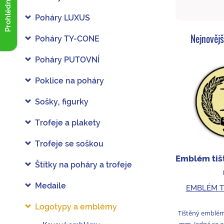
Prohlédnout akce
Poháry LUXUS
Nejnovějš
Poháry TY-CONE
Poháry PUTOVNÍ
Poklice na poháry
Sošky, figurky
Trofeje a plakety
Trofeje se soškou
Emblém tišt
Štítky na poháry a trofeje
Medaile
EMBLÉM T
Logotypy a emblémy
Tištěný emblém
mm. Jedná se o