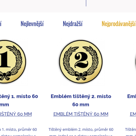
í
Nejlevnější
Nejdražší
Nejprodávanější
ěný 1. místo 60
Emblém tištěný 2. místo
Emb
mm
60 mm
IŠTĚNÝ 60 MM
EMBLÉM TIŠTĚNÝ 60 MM
EM
 1. místo, průměr 60
Tištěný emblém 2. místo, průměr 60
Tiště
 zlatou samolepku s
mm. Jedná se o zlatou samolepku s
mm. J