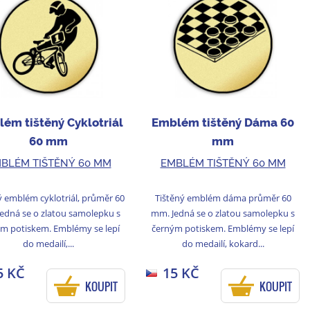
ém tištěný Cyklotriál
Emblém tištěný Dáma 60
60 mm
mm
BLÉM TIŠTĚNÝ 60 MM
EMBLÉM TIŠTĚNÝ 60 MM
ý emblém cyklotriál, průměr 60
Tištěný emblém dáma průměr 60
edná se o zlatou samolepku s
mm. Jedná se o zlatou samolepku s
m potiskem. Emblémy se lepí
černým potiskem. Emblémy se lepí
do medailí,...
do medailí, kokard...
5 KČ
15 KČ
KOUPIT
KOUPIT