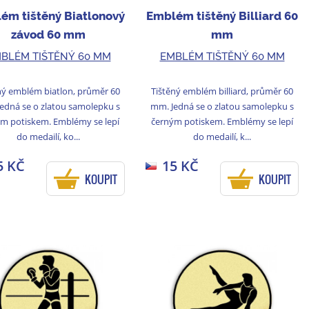
ém tištěný Biatlonový
Emblém tištěný Billiard 60
závod 60 mm
mm
BLÉM TIŠTĚNÝ 60 MM
EMBLÉM TIŠTĚNÝ 60 MM
ný emblém biatlon, průměr 60
Tištěný emblém billiard, průměr 60
edná se o zlatou samolepku s
mm. Jedná se o zlatou samolepku s
m potiskem. Emblémy se lepí
černým potiskem. Emblémy se lepí
do medailí, ko...
do medailí, k...
5 KČ
15 KČ
KOUPIT
KOUPIT