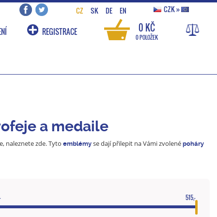
CZK
»
CZ
SK
DE
EN
0 KČ
NÍ
REGISTRACE
0 POLOŽEK
ofeje a medaile
, naleznete zde. Tyto
se dají přilepit na Vámi zvolené
emblémy
poháry
-
515,-