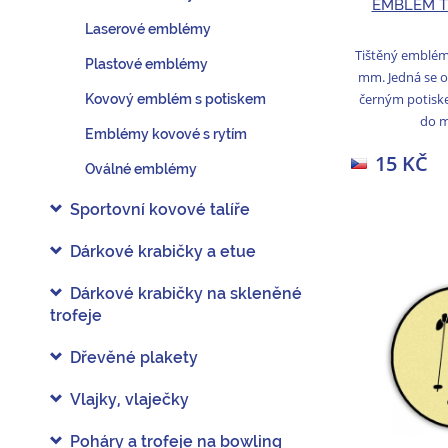
EMBLÉM T
Laserové emblémy
Tištěný emblém
Plastové emblémy
mm. Jedná se o
černým potisk
Kovový emblém s potiskem
do me
Emblémy kovové s rytím
15 KČ
Oválné emblémy
Sportovní kovové talíře
Dárkové krabičky a etue
Dárkové krabičky na skleněné
trofeje
Dřevěné plakety
Vlajky, vlaječky
Poháry a trofeje na bowling