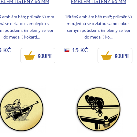
BLÉM TIŠTĚNÝ 60 MM
EMBLÉM TIŠTĚNÝ 60 MM
ný emblém běh; průměr 60 mm.
Tištěný emblém běh muž; průměr 60
ná se o zlatou samolepku s
mm. Jedná se o zlatou samolepku s
m potiskem. Emblémy se lepí
černým potiskem. Emblémy se lepí
do medailí, kokard...
do medailí, ko...
5 KČ
15 KČ
KOUPIT
KOUPIT