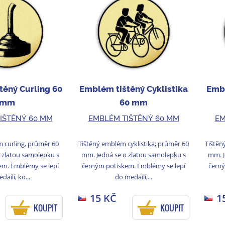
těný Curling 60
Emblém tištěný Cyklistika
Embl
mm
60 mm
IŠTĚNÝ 60 MM
EMBLÉM TIŠTĚNÝ 60 MM
EM
 curling, průměr 60
Tištěný emblém cyklistika; průměr 60
Tištěn
 zlatou samolepku s
mm. Jedná se o zlatou samolepku s
mm. J
em. Emblémy se lepí
černým potiskem. Emblémy se lepí
černý
dailí, ko...
do medailí,...
15 KČ
1
KOUPIT
KOUPIT