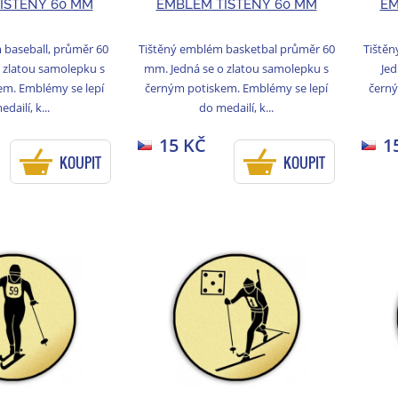
IŠTĚNÝ 60 MM
EMBLÉM TIŠTĚNÝ 60 MM
EM
 baseball, průměr 60
Tištěný emblém basketbal průměr 60
Tiště
 zlatou samolepku s
mm. Jedná se o zlatou samolepku s
Jed
em. Emblémy se lepí
černým potiskem. Emblémy se lepí
černý
dailí, k...
do medailí, k...
15 KČ
1
KOUPIT
KOUPIT