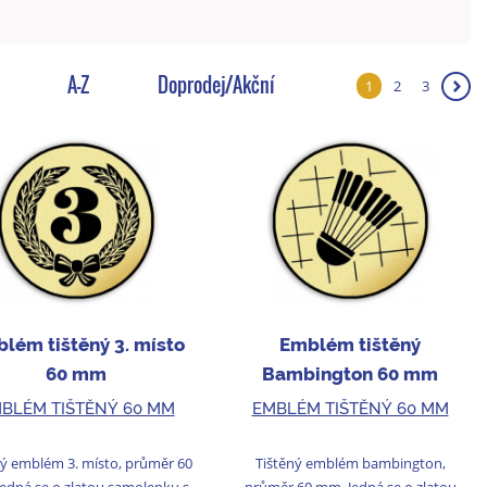
A-Z
Doprodej/Akční
1
2
3
❯
lém tištěný 3. místo
Emblém tištěný
60 mm
Bambington 60 mm
BLÉM TIŠTĚNÝ 60 MM
EMBLÉM TIŠTĚNÝ 60 MM
ný emblém 3. místo, průměr 60
Tištěný emblém bambington,
edná se o zlatou samolepku s
průměr 60 mm. Jedná se o zlatou