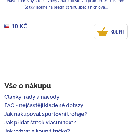
Vlastní barevný štítek oválný / zlaté pozadí / o průměru 50 x 40 mm.
Štítky lepíme na přední stranu speciálních ova...
10 KČ
KOUPIT
Vše o nákupu
Články, rady a návody
FAQ - nejčastěji kladené dotazy
Jak nakupovat sportovní trofeje?
Jak přidat štítek vlastní text?
Jak vybrat a koupit tričko?