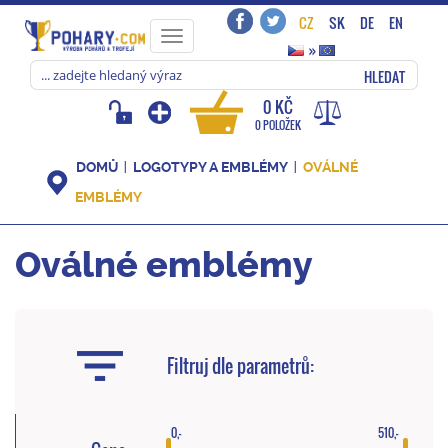
CZ
SK
DE
EN
Toggle
»
navigation
HLEDAT
0 KČ
0 POLOŽEK
DOMŮ
LOGOTYPY A EMBLÉMY
OVÁLNÉ
EMBLÉMY
Oválné emblémy
Filtruj dle parametrů:
0,-
510,-