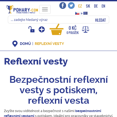
CZ
SK
DE
EN
Toggle
»
navigation
HLEDAT
0 KČ
0 POLOŽEK
DOMŮ
REFLEXNÍ VESTY
Reflexní vesty
Bezpečnostní reflexní
vesty s potiskem,
reflexní vesta
Zvyšte svou viditelnost a bezpečnost s našimi
bezpečnostními
s potiskem. Ideální pro pracovníky ve stavebnictví,
reflexními vestami