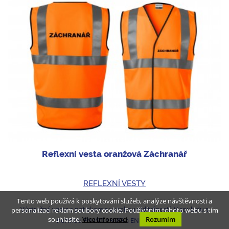
Reflexní vesta oranžová Záchranář
REFLEXNÍ VESTY
Tento web používá k poskytování služeb, analýze návštěvnosti a
Výstražná vesta s potiskem s vysokou viditelností. V souladu s
personalizaci reklam soubory cookie. Používáním tohoto webu s tím
souhlasíte.
Více informací
Rozumím
normou EN ISO 13688 a EN ISO 20471.