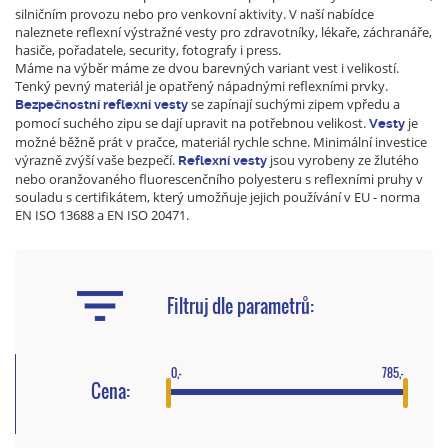
silničním provozu nebo pro venkovní aktivity. V naší nabídce
naleznete reflexní výstražné vesty pro zdravotníky, lékaře, záchranáře,
hasiče, pořadatele, security, fotografy i press.
Máme na výběr máme ze dvou barevných variant vest i velikostí.
Tenký pevný materiál je opatřený nápadnými reflexními prvky.
se zapínají suchými zipem vpředu a
Bezpečnostní reflexní vesty
pomocí suchého zipu se dají upravit na potřebnou velikost.
je
Vesty
možné běžně prát v pračce, materiál rychle schne. Minimální investice
výrazně zvýší vaše bezpečí.
jsou vyrobeny ze žlutého
Reflexní vesty
nebo oranžovaného fluorescenčního polyesteru s reflexními pruhy v
souladu s certifikátem, který umožňuje jejich používání v EU - norma
EN ISO 13688 a EN ISO 20471.
Filtruj dle parametrů:
0,-
785,-
Cena: