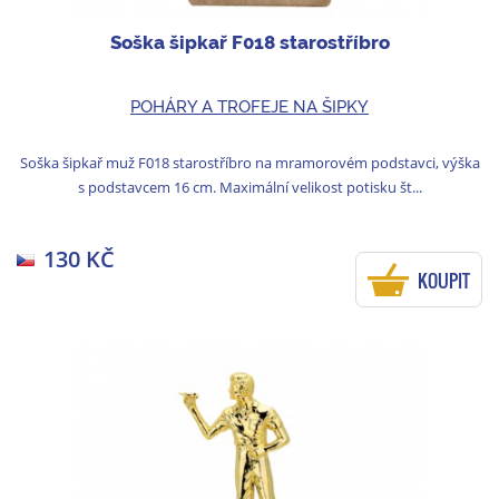
Soška šipkař F018 starostříbro
POHÁRY A TROFEJE NA ŠIPKY
Soška šipkař muž F018 starostříbro na mramorovém podstavci, výška
s podstavcem 16 cm. Maximální velikost potisku št...
130 KČ
KOUPIT