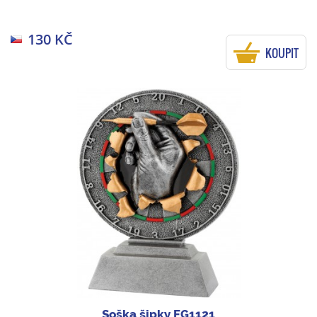
130 KČ
KOUPIT
Soška šipky FG1121