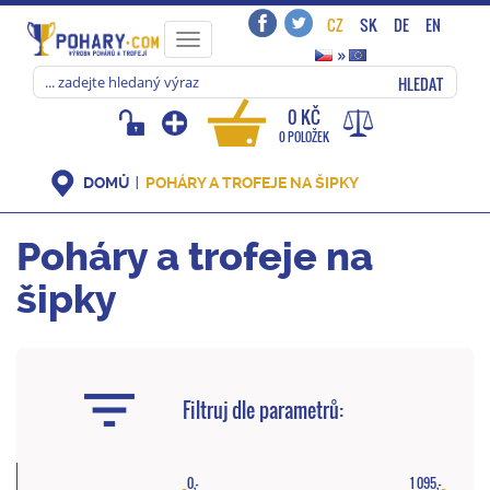
CZ
SK
DE
EN
Toggle
»
navigation
HLEDAT
0 KČ
0 POLOŽEK
DOMŮ
POHÁRY A TROFEJE NA ŠIPKY
Poháry a trofeje na
šipky
Filtruj dle parametrů:
0,-
1 095,-