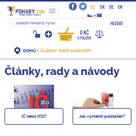
CZ
SK
DE
EN
Toggle
»
navigation
HLEDAT
0 KČ
0 POLOŽEK
DOMŮ
ČLÁNKY, RADY A NÁVODY
Články, rady a návody
IČ nebo IČO?
Jak vyměnit polštářek?