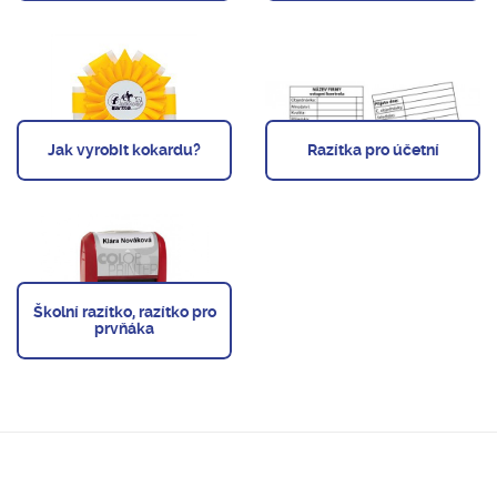
Jak vyrobit kokardu?
Razítka pro účetní
Školní razítko, razítko pro
prvňáka