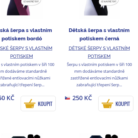
ská šerpa s vlastním
Dětská šerpa s vlastním
potiskem bordó
potiskem černá
SKÉ ŠERPY S VLASTNÍM
DĚTSKÉ ŠERPY S VLASTNÍM
POTISKEM
POTISKEM
s vlastním potiskem v šíři 100
Šerpu s vlastním potiskem v šíři 100
m dodáváme standardně
mm dodáváme standardně
třižené entlovacími nůžkami
zastřižené entlovacími nůžkami
zabraňující třepení šerp...
zabraňující třepení šerp...
50 KČ
250 KČ
KOUPIT
KOUPIT