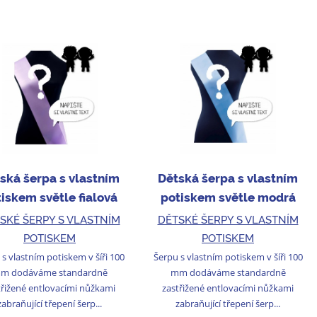
ská šerpa s vlastním
Dětská šerpa s vlastním
iskem světle fialová
potiskem světle modrá
SKÉ ŠERPY S VLASTNÍM
DĚTSKÉ ŠERPY S VLASTNÍM
POTISKEM
POTISKEM
s vlastním potiskem v šíři 100
Šerpu s vlastním potiskem v šíři 100
m dodáváme standardně
mm dodáváme standardně
třižené entlovacími nůžkami
zastřižené entlovacími nůžkami
zabraňující třepení šerp...
zabraňující třepení šerp...