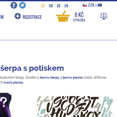
CZK
»
CZ
SK
DE
EN
0 KČ
NÍ
REGISTRACE
0 POLOŽEK
 šerpa s potiskem
aturitní šerpy. Zvolíte si
a
(zlatá, stříbrná,
barvu šerpy
barvu písma
ých
.
tvarů písma