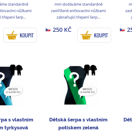
me standardně
mm dodáváme standardně
m
ntlovacími nůžkami
zastřižené entlovacími nůžkami
zas
í třepení šerp...
zabraňující třepení šerp...
250 KČ
2
KOUPIT
KOUPIT
rpa s vlastním
Dětská šerpa s vlastním
Dět
m tyrkysová
potiskem zelená