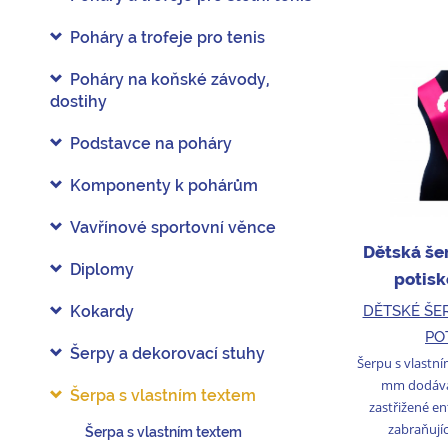
Poháry a trofeje pro tenis
Poháry na koňské závody,
dostihy
Podstavce na poháry
Komponenty k pohárům
Vavřínové sportovní věnce
Dětská še
Diplomy
potis
DĚTSKÉ ŠE
Kokardy
PO
Šerpy a dekorovací stuhy
Šerpu s vlastní
mm dodává
Šerpa s vlastním textem
zastřižené e
zabraňujíc
Šerpa s vlastním textem