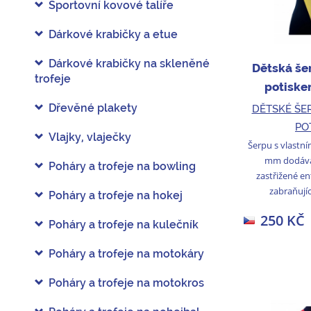
Sportovní kovové talíře
Dárkové krabičky a etue
Dárkové krabičky na skleněné
Dětská še
trofeje
potiske
Dřevěné plakety
DĚTSKÉ ŠE
PO
Vlajky, vlaječky
Šerpu s vlastní
mm dodává
Poháry a trofeje na bowling
zastřižené e
zabraňujíc
Poháry a trofeje na hokej
250 KČ
Poháry a trofeje na kulečník
Poháry a trofeje na motokáry
Poháry a trofeje na motokros