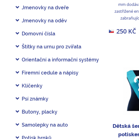
mm dodává
Jmenovky na dveře
zastřižené e
zabraňujíc
Jmenovky na oděv
250 KČ
Domovní čísla
Štítky na urnu pro zvířata
Orientační a informační systémy
Firemní cedule a nápisy
Klíčenky
Psí známky
Butony, placky
Samolepky na auto
Dětská še
potiske
Potisk hrnků