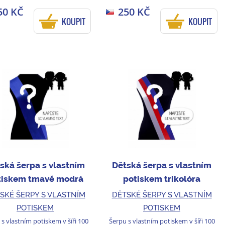
50 KČ
250 KČ
KOUPIT
KOUPIT
ská šerpa s vlastním
Dětská šerpa s vlastním
tiskem tmavě modrá
potiskem trikolóra
SKÉ ŠERPY S VLASTNÍM
DĚTSKÉ ŠERPY S VLASTNÍM
POTISKEM
POTISKEM
s vlastním potiskem v šíři 100
Šerpu s vlastním potiskem v šíři 100