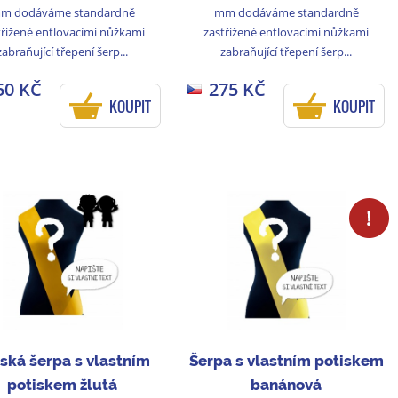
m dodáváme standardně
mm dodáváme standardně
třižené entlovacími nůžkami
zastřižené entlovacími nůžkami
zabraňující třepení šerp...
zabraňující třepení šerp...
50 KČ
275 KČ
KOUPIT
KOUPIT
ská šerpa s vlastním
Šerpa s vlastním potiskem
potiskem žlutá
banánová