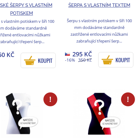
SKÉ ŠERPY S VLASTNÍM
ŠERPA S VLASTNÍM TEXTEM
POTISKEM
Šerpu s vlastním potiskem v šíři 100
s vlastním potiskem v šíři 100
mm dodáváme standardně
m dodáváme standardně
zastřižené entlovacími nůžkami
třižené entlovacími nůžkami
zabraňující třepení šerp...
zabraňující třepení šerp...
295 KČ
50 KČ
KOUPIT
KOUPIT
-16%
350 Kč