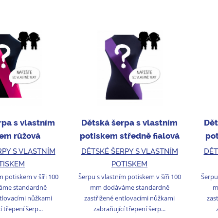
rpa s vlastním
Dětská šerpa s vlastním
Dět
kem růžová
potiskem středně fialová
pot
RPY S VLASTNÍM
DĚTSKÉ ŠERPY S VLASTNÍM
DĚT
TISKEM
POTISKEM
m potiskem v šíři 100
Šerpu s vlastním potiskem v šíři 100
Šerpu 
me standardně
mm dodáváme standardně
m
ntlovacími nůžkami
zastřižené entlovacími nůžkami
zas
í třepení šerp...
zabraňující třepení šerp...