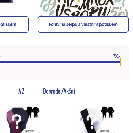
potiskem
Fonty na šerpu s vlastním potiskem
-
795,-
A-Z
Doprodej/Akční