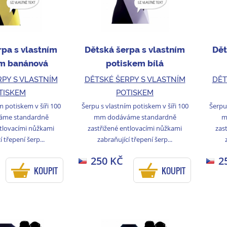
rpa s vlastním
Dětská šerpa s vlastním
Dět
m banánová
potiskem bílá
RPY S VLASTNÍM
DĚTSKÉ ŠERPY S VLASTNÍM
DĚT
TISKEM
POTISKEM
m potiskem v šíři 100
Šerpu s vlastním potiskem v šíři 100
Šerpu 
me standardně
mm dodáváme standardně
m
ntlovacími nůžkami
zastřižené entlovacími nůžkami
zas
í třepení šerp...
zabraňující třepení šerp...
250 KČ
2
KOUPIT
KOUPIT