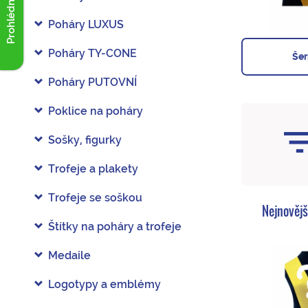
Prohlédnout akce
Poháry LUXUS
Poháry TY-CONE
Šer
Poháry PUTOVNÍ
Poklice na poháry
Sošky, figurky
Trofeje a plakety
Trofeje se soškou
Nejnovějš
Štítky na poháry a trofeje
Medaile
Logotypy a emblémy