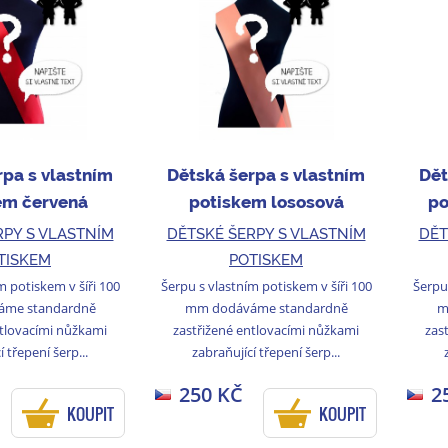
rpa s vlastním
Dětská šerpa s vlastním
Dět
em červená
potiskem lososová
po
RPY S VLASTNÍM
DĚTSKÉ ŠERPY S VLASTNÍM
DĚT
TISKEM
POTISKEM
m potiskem v šíři 100
Šerpu s vlastním potiskem v šíři 100
Šerpu 
me standardně
mm dodáváme standardně
m
ntlovacími nůžkami
zastřižené entlovacími nůžkami
zas
í třepení šerp...
zabraňující třepení šerp...
250 KČ
2
KOUPIT
KOUPIT