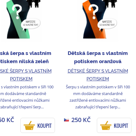
ská šerpa s vlastním
Dětská šerpa s vlastním
tiskem nilská zeleň
potiskem oranžová
SKÉ ŠERPY S VLASTNÍM
DĚTSKÉ ŠERPY S VLASTNÍM
POTISKEM
POTISKEM
s vlastním potiskem v šíři 100
Šerpu s vlastním potiskem v šíři 100
m dodáváme standardně
mm dodáváme standardně
třižené entlovacími nůžkami
zastřižené entlovacími nůžkami
zabraňující třepení šerp...
zabraňující třepení šerp...
50 KČ
250 KČ
KOUPIT
KOUPIT