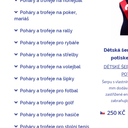
Poháry a trofeje na nohejbal
Poháry a trofeje na poker,
mariáš
Poháry a trofeje na rally
Poháry a trofeje pro rybáře
Dětská še
Poháry a trofeje na střelby
potisk
Poháry a trofeje na volejbal
DĚTSKÉ ŠE
PO
Poháry a trofeje na šipky
Šerpu s vlastní
mm dodává
Poháry a trofeje pro fotbal
zastřižené e
zabraňujíc
Poháry a trofeje pro golf
250 KČ
Poháry a trofeje pro hasiče
Poháry a trofeje pro stolní tenis