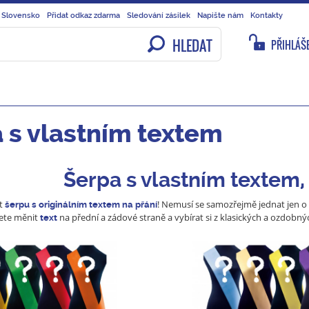
 Slovensko
Přidat odkaz zdarma
Sledování zásilek
Napište nám
Kontakty
HLEDAT
PŘIHLÁŠE
 s vlastním textem
Šerpa s vlastním textem,
it
! Nemusí se samozřejmě jednat jen o m
šerpu s originálním textem na přání
žete měnit
na přední a zádové straně a vybírat si z klasických a ozdobn
text