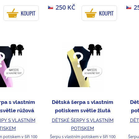
250 KČ
2
KOUPIT
KOUPIT
rpa s vlastním
Dětská šerpa s vlastním
Dět
světle růžová
potiskem světle žlutá
po
RPY S VLASTNÍM
DĚTSKÉ ŠERPY S VLASTNÍM
DĚT
TISKEM
POTISKEM
m potiskem v šíři 100
Šerpu s vlastním potiskem v šíři 100
Šerpu 