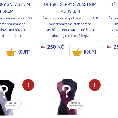
RPY S VLASTNÍM
DĚTSKÉ ŠERPY S VLASTNÍM
DĚT
TISKEM
POTISKEM
m potiskem v šíři 100
Šerpu s vlastním potiskem v šíři 100
Šerpu 
me standardně
mm dodáváme standardně
m
ntlovacími nůžkami
zastřižené entlovacími nůžkami
zas
í třepení šerp...
zabraňující třepení šerp...
250 KČ
2
KOUPIT
KOUPIT