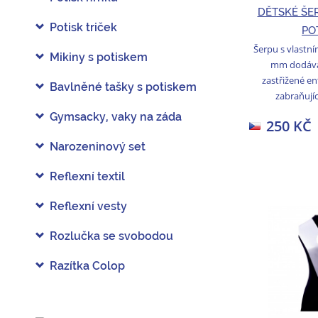
DĚTSKÉ ŠE
Potisk triček
PO
Šerpu s vlastní
Mikiny s potiskem
mm dodává
zastřižené e
Bavlněné tašky s potiskem
zabraňujíc
Gymsacky, vaky na záda
250 KČ
Narozeninový set
Reflexní textil
Reflexní vesty
Rozlučka se svobodou
Razítka Colop