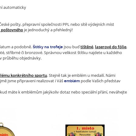
lní automaticky
eské pošty, přepravní společnosti PPL nebo sítě výdejních míst
k poštovného
je jednoduchý a přehledný!
jí datum a podobně.
jsou buď
tištěné
,
laserové do fólie
,
Štítky na trofeje
até, stříbrné či bronzové. Správnou velikost štítku najdete u každého
 v průběhu objednávky.
lému konkrétního sportu
. Stejně tak je emblém u medailí. Námi
ejmě jsme připraveni realizovat i Váš
podle Vašich představ
emblém
 Pokud máte k emblémům jakýkoliv dotaz nebo speciální přání, neváhejte