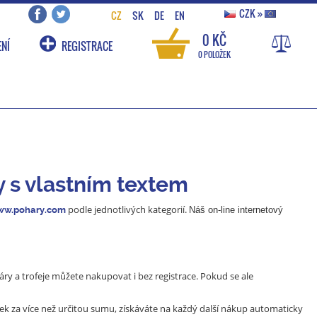
CZK
»
CZ
SK
DE
EN
0 KČ
NÍ
REGISTRACE
0 POLOŽEK
y s vlastním textem
podle jednotlivých kategorií.
w.pohary.com
Náš on-line internetový
ry a trofeje můžete nakupovat i bez registrace. Pokud se ale
k za více než určitou sumu, získáváte na každý další nákup automaticky