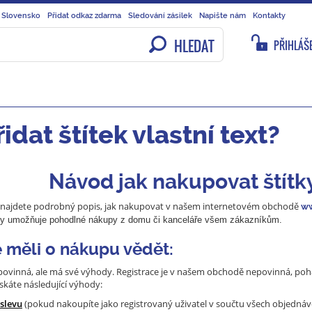
 Slovensko
Přidat odkaz zdarma
Sledování zásilek
Napište nám
Kontakty
HLEDAT
PŘIHLÁŠE
idat štítek vlastní text?
Návod jak nakupovat štítk
 najdete podrobný popis, jak nakupovat v našem internetovém obchodě
ww
my umožňuje pohodlné nákupy z domu či kanceláře všem zákazníkům.
 měli o nákupu vědět:
povinná, ale má své výhody. Registrace je v našem obchodě nepovinná, pohá
ískáte následující výhody:
 slevu
(pokud nakoupíte jako registrovaný uživatel v součtu všech objednáve