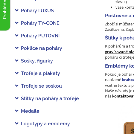
Prohlédnout akce
slevu )
vaše konta
Poháry LUXUS
Poštovné a
Poháry TY-CONE
Zboží si můžet
Zásilkovna. Zap
Poháry PUTOVNÍ
Štítky k poh
K pohárům a tr
Poklice na poháry
gravírované pl
poháru či trofej
Sošky, figurky
Emblémy kov
Trofeje a plakety
Pokud je pohár 
nabízené
kruhov
včetně textu a 
Trofeje se soškou
Naše návody je r
nás
kontaktova
Štítky na poháry a trofeje
Medaile
Logotypy a emblémy