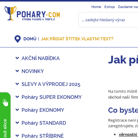
Home
Eshop
Zasíláme na
DOMŮ
JAK PŘIDAT ŠTÍTEK VLASTNÍ TEXT?
Jak př
AKČNÍ NABÍDKA
NOVINKY
SLEVY A VÝPRODEJ 2025
Na tomto místě
Poháry SUPER EKONOMY
obchod naší fir
Co byste
Poháry EKONOMY
Registrace není 
Poháry STANDARD
zaregistrujete, z
věrnostní
Poháry STŘÍBRNÉ