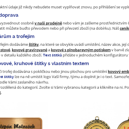
ktní údaje již nikdy nebudete muset vyplňovat znovu, po přihlášení se vyp
 doprava
e vyzvednout osobně
v naší prodejně
nebo vám je zašleme prostřednictvím Č
latit můžete buďto převodem nebo při převzetí zboží (na dobírku). Náš
cení
árům a trofejím
ofejím dodáváme
štítky
, na které se obvykle uvádí umístění, název akce, je
astové
,
kovové gravírované
a
kovové s plnobarevným potiskem
v barvě zl
e v detailu každého zboží.
přidáte v jednoduchém konfigurátoru
Text štítků
ové, kruhové štítky s vlastním textem
či trofej dodávána s pokličkou nebo jinou plochou pro umístění
kovový emb
lze na ně umístit logo Vaší firmy, týmu a doplnit je i o text. Samozř
é štítky
podle Vámi zaslaného návrhu.
ozdělená do kategorií. Zvolte si Vámi vybranou kategorii a klikněte na ni.
t
.