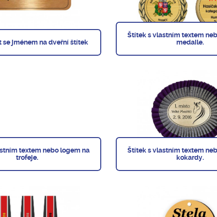
Štítek s vlastním textem ne
xt se jménem na dveřní štítek
medaile.
lastním textem nebo logem na
Štítek s vlastním textem ne
trofeje.
kokardy.