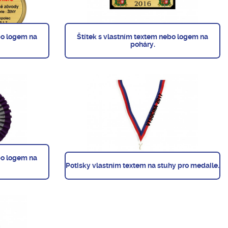
bo logem na
Štítek s vlastním textem nebo logem na
poháry.
bo logem na
Potisky vlastním textem na stuhy pro medaile.