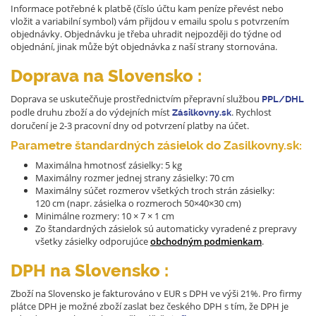
Informace potřebné k platbě (číslo účtu kam peníze převést nebo
vložit a variabilní symbol) vám přijdou v emailu spolu s potvrzením
objednávky. Objednávku je třeba uhradit nejpozději do týdne od
objednání, jinak může být objednávka z naší strany stornována.
Doprava na Slovensko :
Doprava se uskutečňuje prostřednictvím přepravní službou
PPL/DHL
podle druhu zboží a do výdejních míst
. Rychlost
Zásilkovny.sk
doručení je 2-3 pracovní dny od potvrzení platby na účet.
Parametre štandardných zásielok do Zasilkovny.sk:
Maximálna hmotnosť zásielky: 5 kg
Maximálny rozmer jednej strany zásielky: 70 cm
Maximálny súčet rozmerov všetkých troch strán zásielky:
120 cm (napr. zásielka o rozmeroch 50×40×30 cm)
Minimálne rozmery: 10 × 7 × 1 cm
Zo štandardných zásielok sú automaticky vyradené z prepravy
všetky zásielky odporujúce
obchodným podmienkam
.
DPH na Slovensko :
Zboží na Slovensko je fakturováno v EUR s DPH ve výši 21%. Pro firmy
plátce DPH je možné zboží zaslat bez českého DPH s tím, že DPH je