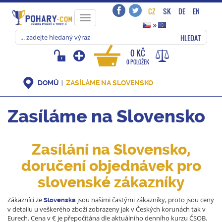
CZ
SK
DE
EN
Toggle
»
navigation
HLEDAT
0 KČ
0 POLOŽEK
DOMŮ
ZASÍLÁME NA SLOVENSKO
Zasíláme na Slovensko
Zasílání na Slovensko,
doručení objednávek pro
slovenské zákazníky
Zákazníci ze
jsou našimi častými zákazníky, proto jsou ceny
Slovenska
v detailu u veškerého zboží zobrazeny jak v Českých korunách tak v
Eurech. Cena v € je přepočítána dle aktuálního denního kurzu ČSOB.