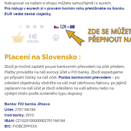
Nakupovat na našem e-shopu můžete samozřejmě i v eurech.
Pro nákup v eurech si v pravém horním rohu překlikněte na ikonku
EUR vedle české vlaječky.
Placení na Slovensko :
Zboží je možné zaplatit pouze bankovním převodem na účet předem.
Platby provádíte na náš eurový účet u FIO banky. Zboží expedujeme
po připsání částky na náš účet.
– po
Platba bankovním převodem
odeslání objednávky obdržíte na váš mail zálohovou fakturu, po jejímž
zaplacení na náš účet je zboží odesíláno na vaší adresu nebo na
výdejní místo podle zvoleného typu dopravy.
Banka: FIO banka Jihlava
2701166184
Účet:
2010
Kód banky:
CZ1020100000002701166184
IBAN:
FIOBCZPPXXX
BIC: