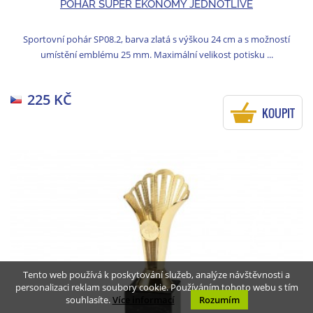
POHÁR SUPER EKONOMY JEDNOTLIVĚ
Sportovní pohár SP08.2, barva zlatá s výškou 24 cm a s možností
umístění emblému 25 mm. Maximální velikost potisku ...
225 KČ
KOUPIT
Tento web používá k poskytování služeb, analýze návštěvnosti a
personalizaci reklam soubory cookie. Používáním tohoto webu s tím
souhlasíte.
Více informací
Rozumím