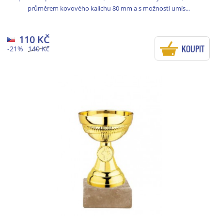
průměrem kovového kalichu 80 mm a s možností umís...
110 KČ
KOUPIT
-21%
140 Kč