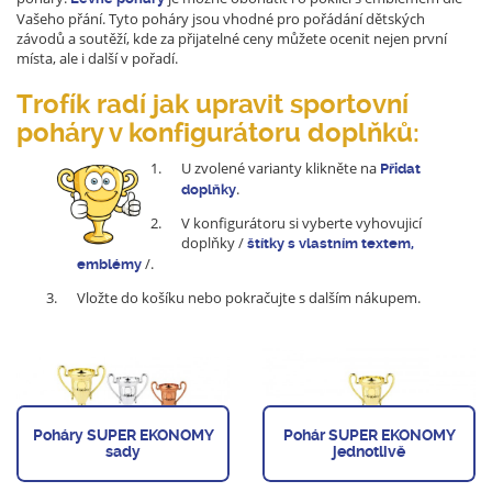
Vašeho přání. Tyto poháry jsou vhodné pro pořádání dětských
závodů a soutěží, kde za přijatelné ceny můžete ocenit nejen první
místa, ale i další v pořadí.
Trofík radí jak upravit sportovní
poháry v konfigurátoru doplňků:
U zvolené varianty klikněte na
Přidat
.
doplňky
V konfigurátoru si vyberte vyhovujicí
doplňky /
štítky s vlastním textem,
/.
emblémy
Vložte do košíku nebo pokračujte s dalším nákupem.
Poháry SUPER EKONOMY
Pohár SUPER EKONOMY
sady
jednotlivě