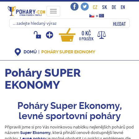
CZ
SK
DE
EN
Toggle
»
navigation
HLEDAT
0 KČ
0 POLOŽEK
DOMŮ
POHÁRY SUPER EKONOMY
Poháry SUPER
EKONOMY
Poháry Super Ekonomy,
levné sportovní poháry
Připravili jsme si pro Vás novinkovou nabídku nejlenějších pohárů pod
názvem
, která přináší cenově dostupnější levné
Super Ekonomy
poháry.
je možné obohatit i o poklici s emblémem dle
Levné poháry