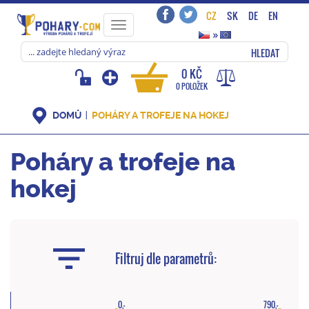
CZ
SK
DE
EN
Toggle
»
navigation
HLEDAT
0 KČ
0 POLOŽEK
DOMŮ
POHÁRY A TROFEJE NA HOKEJ
Poháry a trofeje na
hokej
Filtruj dle parametrů:
0,-
790,-