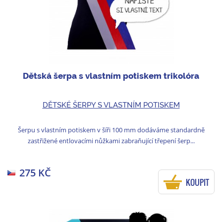
Dětská šerpa s vlastním potiskem trikolóra
DĚTSKÉ ŠERPY S VLASTNÍM POTISKEM
Šerpu s vlastním potiskem v šíři 100 mm dodáváme standardně
zastřižené entlovacími nůžkami zabraňující třepení šerp...
275 KČ
KOUPIT