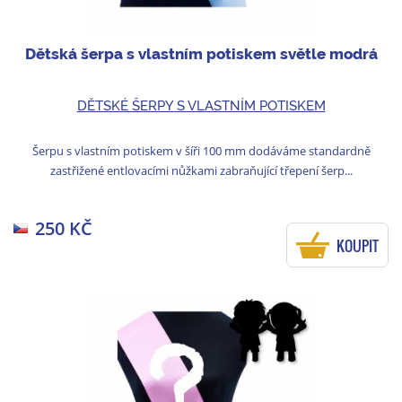
Dětská šerpa s vlastním potiskem světle modrá
DĚTSKÉ ŠERPY S VLASTNÍM POTISKEM
Šerpu s vlastním potiskem v šíři 100 mm dodáváme standardně
zastřižené entlovacími nůžkami zabraňující třepení šerp...
250 KČ
KOUPIT