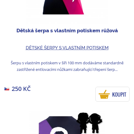
Dětská šerpa s vlastním potiskem růžová
DĚTSKÉ ŠERPY S VLASTNÍM POTISKEM
Šerpu s vlastním potiskem v šíři 100 mm dodáváme standardně
zastřižené entlovacími nůžkami zabraňující třepení šerp...
250 KČ
KOUPIT