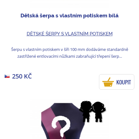
Dětská šerpa s vlastním potiskem bílá
DĚTSKÉ ŠERPY S VLASTNÍM POTISKEM
Šerpu s vlastním potiskem v šíři 100 mm dodáváme standardně
zastřižené entlovacími nůžkami zabraňující třepení šerp...
250 KČ
KOUPIT