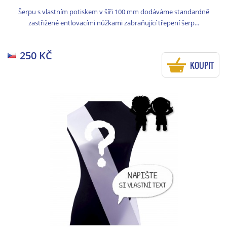
Šerpu s vlastním potiskem v šíři 100 mm dodáváme standardně
zastřižené entlovacími nůžkami zabraňující třepení šerp...
250 KČ
KOUPIT