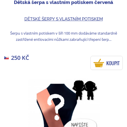
Dětská šerpa s vlastním potiskem červená
DĚTSKÉ ŠERPY S VLASTNÍM POTISKEM
Šerpu s vlastním potiskem v šíři 100 mm dodáváme standardně
zastřižené entlovacími nůžkami zabraňující třepení šerp...
250 KČ
KOUPIT