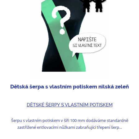
Dětská šerpa s vlastním potiskem nilská zeleň
DĚTSKÉ ŠERPY S VLASTNÍM POTISKEM
Šerpu s vlastním potiskem v šíři 100 mm dodáváme standardně
zastřižené entlovacími nůžkami zabraňující třepení šerp...