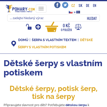
CZ
SK
DE
EN
Toggle
»
navigation
HLEDAT
0 KČ
0 POLOŽEK
DOMŮ
ŠERPA S VLASTNÍM TEXTEM
DĚTSKÉ
ŠERPY S VLASTNÍM POTISKEM
Dětské šerpy s vlastním
potiskem
Dětské šerpy, potisk šerp,
tisk na šerpy
Připravujete slavnost pro děti? Potřebujete
k
dětskou
šerpu