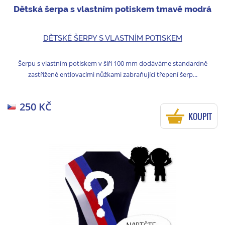
Dětská šerpa s vlastním potiskem tmavě modrá
DĚTSKÉ ŠERPY S VLASTNÍM POTISKEM
Šerpu s vlastním potiskem v šíři 100 mm dodáváme standardně
zastřižené entlovacími nůžkami zabraňující třepení šerp...
250 KČ
KOUPIT