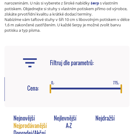
narozeninám. U nás si vyberete z široké nabídky
s vlastním
šerp
potiskem.
Objednejte si stuhy s vlastním potiskem přímo od výrobce,
získáte prvotřídní kvalitu a krátké dodací termíny.
Nabízíme vám taftové stuhy v šíři 10 cm s libovolným potiskem v délce
1,6 m zakončené zastřižením. U každé šerpy je možné zvolit barvu
potisku a typ písma.
Filtruj dle parametrů:
0,-
775,-
Cena:
Nejnovější
Nejlevnější
Nejdražší
Nejprodávanější
A-Z
Doprodej/Akční