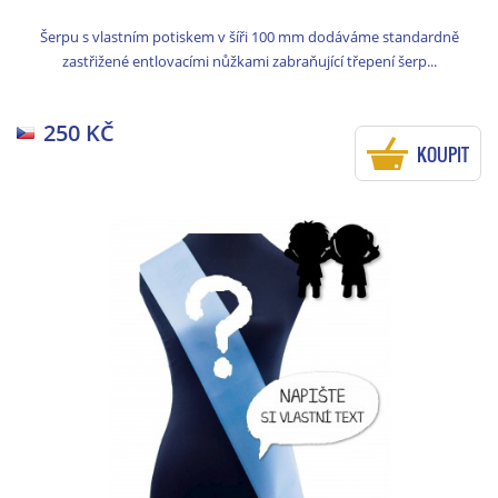
Šerpu s vlastním potiskem v šíři 100 mm dodáváme standardně
zastřižené entlovacími nůžkami zabraňující třepení šerp...
250 KČ
KOUPIT