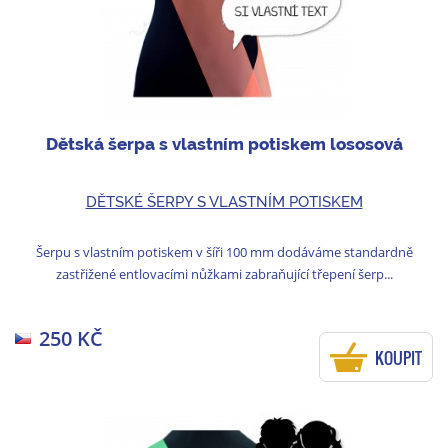
Dětská šerpa s vlastním potiskem lososová
DĚTSKÉ ŠERPY S VLASTNÍM POTISKEM
Šerpu s vlastním potiskem v šíři 100 mm dodáváme standardně
zastřižené entlovacími nůžkami zabraňující třepení šerp...
250 KČ
KOUPIT