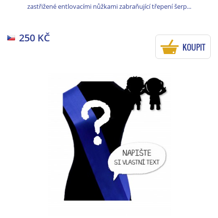
zastřižené entlovacími nůžkami zabraňující třepení šerp...
250 KČ
KOUPIT