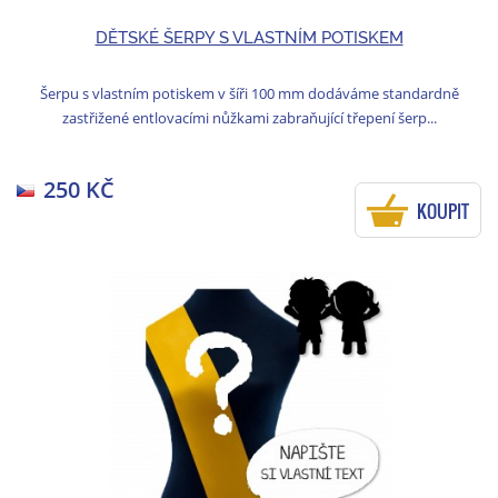
DĚTSKÉ ŠERPY S VLASTNÍM POTISKEM
Šerpu s vlastním potiskem v šíři 100 mm dodáváme standardně
zastřižené entlovacími nůžkami zabraňující třepení šerp...
250 KČ
KOUPIT