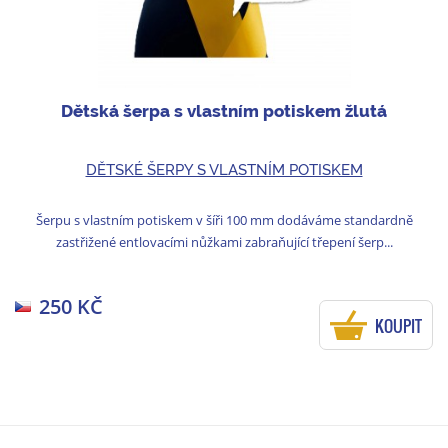
Dětská šerpa s vlastním potiskem žlutá
DĚTSKÉ ŠERPY S VLASTNÍM POTISKEM
Šerpu s vlastním potiskem v šíři 100 mm dodáváme standardně
zastřižené entlovacími nůžkami zabraňující třepení šerp...
250 KČ
KOUPIT