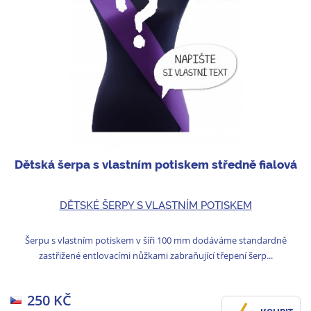
Dětská šerpa s vlastním potiskem středně fialová
DĚTSKÉ ŠERPY S VLASTNÍM POTISKEM
Šerpu s vlastním potiskem v šíři 100 mm dodáváme standardně
zastřižené entlovacími nůžkami zabraňující třepení šerp...
250 KČ