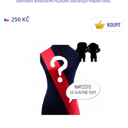
zastřižené entlovacími nůžkami zabraňující třepení šerp...
250 KČ
KOUPIT