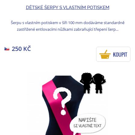
DĚTSKÉ ŠERPY S VLASTNÍM POTISKEM
Šerpu s vlastním potiskem v šíři 100 mm dodáváme standardně
zastřižené entlovacími nůžkami zabraňující třepení šerp...
250 KČ
KOUPIT