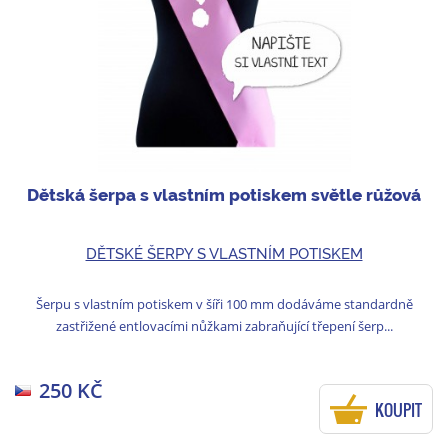
Dětská šerpa s vlastním potiskem světle růžová
DĚTSKÉ ŠERPY S VLASTNÍM POTISKEM
Šerpu s vlastním potiskem v šíři 100 mm dodáváme standardně
zastřižené entlovacími nůžkami zabraňující třepení šerp...
250 KČ
KOUPIT