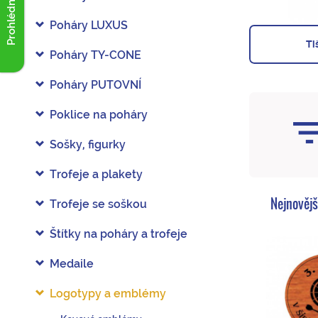
Prohlédnout akce
Poháry LUXUS
Ti
Poháry TY-CONE
Poháry PUTOVNÍ
Poklice na poháry
Sošky, figurky
Trofeje a plakety
Nejnovějš
Trofeje se soškou
Štítky na poháry a trofeje
Medaile
Logotypy a emblémy