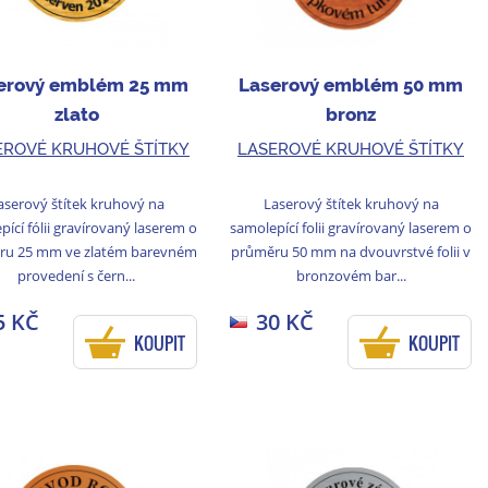
erový emblém 25 mm
Laserový emblém 50 mm
zlato
bronz
EROVÉ KRUHOVÉ ŠTÍTKY
LASEROVÉ KRUHOVÉ ŠTÍTKY
aserový štítek kruhový na
Laserový štítek kruhový na
ící fólii gravírovaný laserem o
samolepící folii gravírovaný laserem o
ru 25 mm ve zlatém barevném
průměru 50 mm na dvouvrstvé folii v
provedení s čern...
bronzovém bar...
5 KČ
30 KČ
KOUPIT
KOUPIT