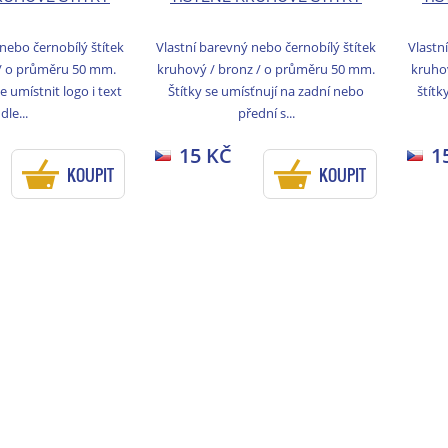
nebo černobílý štítek
Vlastní barevný nebo černobílý štítek
Vlastn
 / o průměru 50 mm.
kruhový / bronz / o průměru 50 mm.
kruho
ze umístnit logo i text
Štítky se umísťnují na zadní nebo
štítk
dle...
přední s...
15 KČ
1
KOUPIT
KOUPIT