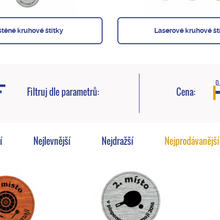
štěné kruhové štítky
Laserové kruhové št
0,
Filtruj dle parametrů:
Cena:
í
Nejlevnější
Nejdražší
Nejprodávanější