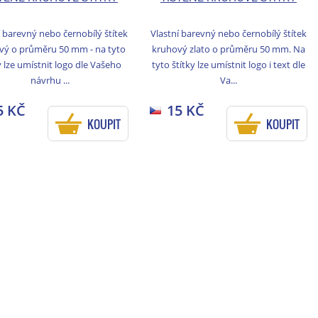
í barevný nebo černobílý štítek
Vlastní barevný nebo černobílý štítek
vý o průměru 50 mm - na tyto
kruhový zlato o průměru 50 mm. Na
y lze umístnit logo dle Vašeho
tyto štítky lze umístnit logo i text dle
návrhu ...
Va...
5 KČ
15 KČ
KOUPIT
KOUPIT