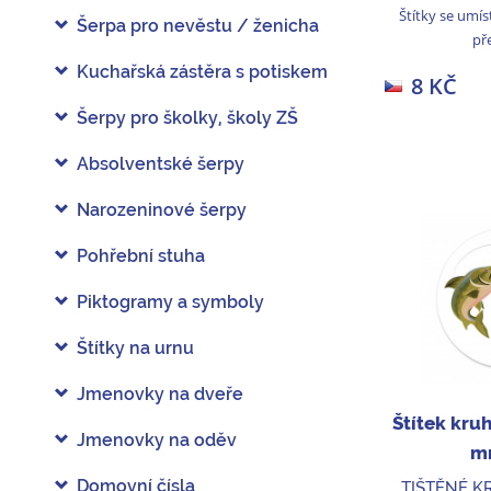
Štítky se umís
Šerpa pro nevěstu / ženicha
pře
Kuchařská zástěra s potiskem
8 KČ
Šerpy pro školky, školy ZŠ
Absolventské šerpy
Narozeninové šerpy
Pohřební stuha
Piktogramy a symboly
Štítky na urnu
Jmenovky na dveře
Štítek kru
Jmenovky na oděv
mm
Domovní čísla
TIŠTĚNÉ K