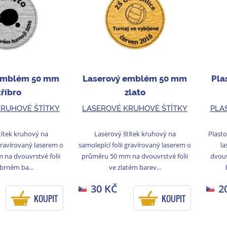
emblém 50 mm
Laserový emblém 50 mm
Pla
tříbro
zlato
KRUHOVÉ ŠTÍTKY
LASEROVÉ KRUHOVÉ ŠTÍTKY
PLA
títek kruhový na
Laserový štítek kruhový na
Plasto
 gravírovaný laserem o
samolepící folii gravírovaný laserem o
la
na dvouvrstvé folii
průměru 50 mm na dvouvrstvé folii
dvou
íbrném ba...
ve zlatém barev...
30 KČ
2
KOUPIT
KOUPIT