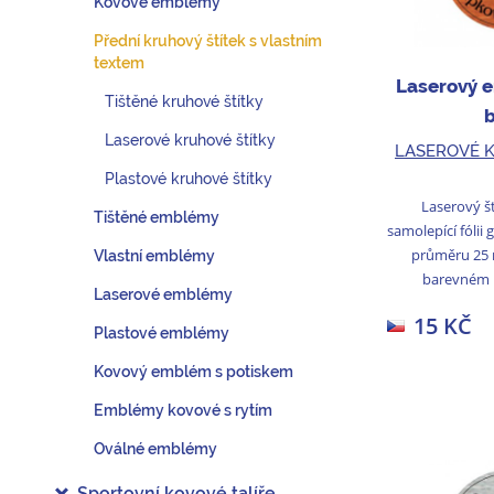
Kovové emblémy
Přední kruhový štítek s vlastním
textem
Laserový 
Tištěné kruhové štítky
Laserové kruhové štítky
LASEROVÉ 
Plastové kruhové štítky
Laserový š
Tištěné emblémy
samolepící fólii
průměru 25
Vlastní emblémy
barevném p
Laserové emblémy
15 KČ
Plastové emblémy
Kovový emblém s potiskem
Emblémy kovové s rytím
Oválné emblémy
Sportovní kovové talíře