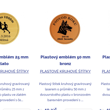
emblém 25 mm
Plastový emblém 50 mm
Pla
zlato
bronz
KRUHOVÉ ŠTÍTKY
PLASTOVÉ KRUHOVÉ ŠTÍTKY
PLA
 kruhový gravírovaný
Plastový štítek kruhový gravírovaný
Plasto
průměru 25 mm z
laserem o průměru 50 mm z
la
 plastu ve zlatém
dvouvrstvého plastu v bronzovém
dvou
rovedení s če...
barevném provedení s ...