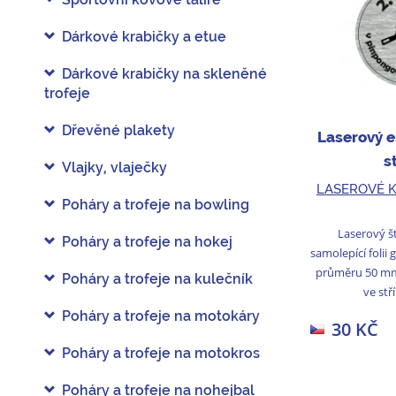
Dárkové krabičky a etue
Dárkové krabičky na skleněné
trofeje
Dřevěné plakety
Laserový 
s
Vlajky, vlaječky
LASEROVÉ 
Poháry a trofeje na bowling
Laserový š
Poháry a trofeje na hokej
samolepící folii
průměru 50 mm 
Poháry a trofeje na kulečník
ve stř
Poháry a trofeje na motokáry
30 KČ
Poháry a trofeje na motokros
Poháry a trofeje na nohejbal