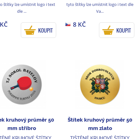
o štítky lze umístnit logo i text
tyto štítky lze umístnit logo i text dle
dle ...
Va...
 KČ
8 KČ
KOUPIT
KOUPIT
tek kruhový průměr 50
Štítek kruhový průměr 50
mm stříbro
mm zlato
ŠTĚNÉ KRUHOVÉ ŠTÍTKY
TIŠTĚNÉ KRUHOVÉ ŠTÍTKY