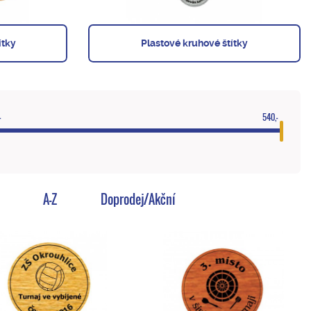
ítky
Plastové kruhové štítky
-
540,-
A-Z
Doprodej/Akční