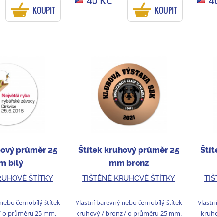
40 KČ
4
KOUPIT
KOUPIT
hový průměr 25
Štítek kruhový průměr 25
Ští
 bílý
mm bronz
RUHOVÉ ŠTÍTKY
TIŠTĚNÉ KRUHOVÉ ŠTÍTKY
TI
nebo černobílý štítek
Vlastní barevný nebo černobílý štítek
Vlastn
 / o průměru 25 mm.
kruhový / bronz / o průměru 25 mm.
kruho