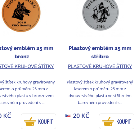
stový emblém 25 mm
Plastový emblém 25 mm
bronz
stříbro
STOVÉ KRUHOVÉ ŠTÍTKY
PLASTOVÉ KRUHOVÉ ŠTÍTKY
vý štítek kruhový gravírovaný
Plastový štítek kruhový gravírovaný
serem o průměru 25 mm z
laserem o průměru 25 mm z
vrstvého plastu v bronzovém
dvouvrstvého plastu ve stříbrném
barevném provedení s ...
barevném provedení s...
0 KČ
20 KČ
KOUPIT
KOUPIT