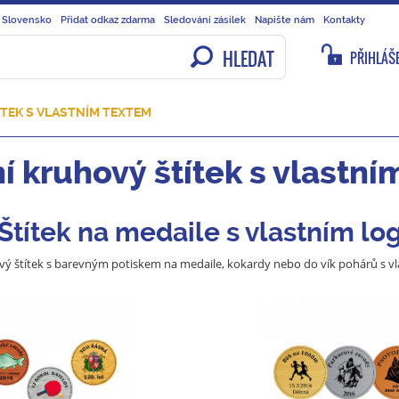
 Slovensko
Přidat odkaz zdarma
Sledování zásilek
Napište nám
Kontakty
HLEDAT
PŘIHLÁŠE
ÍTEK S VLASTNÍM TEXTEM
í kruhový štítek s vlastn
Štítek na medaile s vlastním l
ý štítek s barevným potiskem na medaile, kokardy nebo do vík pohárů s v