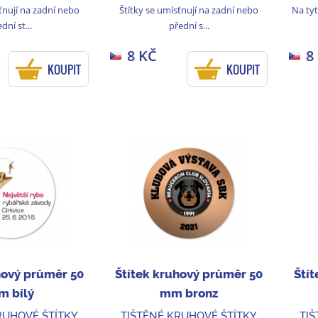
ťnují na zadní nebo
Štítky se umísťnují na zadní nebo
Na tyt
dní st...
přední s...
8 KČ
8
KOUPIT
KOUPIT
hový průměr 50
Štítek kruhový průměr 50
Ští
 bílý
mm bronz
RUHOVÉ ŠTÍTKY
TIŠTĚNÉ KRUHOVÉ ŠTÍTKY
TI