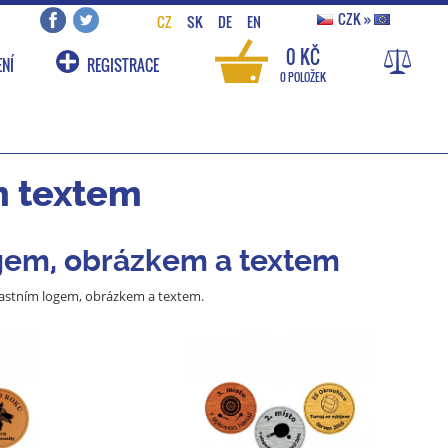
CZK
»
CZ
SK
DE
EN
0 KČ
NÍ
REGISTRACE
0 POLOŽEK
ím textem
ogem, obrázkem a textem
lastním logem, obrázkem a textem.