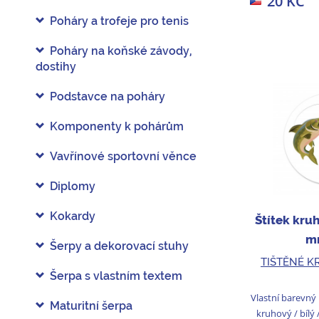
20 KČ
Poháry a trofeje pro tenis
Poháry na koňské závody,
dostihy
Podstavce na poháry
Komponenty k pohárům
Vavřínové sportovní věnce
Diplomy
Kokardy
Štítek kru
mm
Šerpy a dekorovací stuhy
TIŠTĚNÉ K
Šerpa s vlastním textem
Vlastní barevný 
Maturitní šerpa
kruhový / bílý