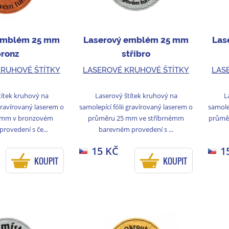
emblém 25 mm
Laserový emblém 25 mm
Las
bronz
stříbro
KRUHOVÉ ŠTÍTKY
LASEROVÉ KRUHOVÉ ŠTÍTKY
LAS
títek kruhový na
Laserový štítek kruhový na
L
 gravírovaný laserem o
samolepící fólii gravírovaný laserem o
samolep
 mm v bronzovém
průměru 25 mm ve stříbrnémm
průmě
rovedení s če...
barevném provedení s ...
15 KČ
1
KOUPIT
KOUPIT