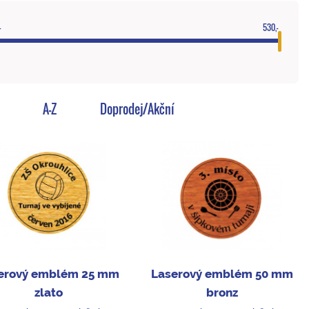
-
530,-
A-Z
Doprodej/Akční
erový emblém 25 mm
Laserový emblém 50 mm
zlato
bronz