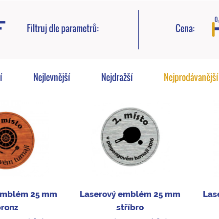
0,
Filtruj dle parametrů:
Cena:
í
Nejlevnější
Nejdražší
Nejprodávanější
emblém 25 mm
Laserový emblém 25 mm
Las
bronz
stříbro