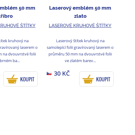
emblém 50 mm
Laserový emblém 50 mm
tříbro
zlato
KRUHOVÉ ŠTÍTKY
LASEROVÉ KRUHOVÉ ŠTÍTKY
títek kruhový na
Laserový štítek kruhový na
 gravírovaný laserem o
samolepící folii gravírovaný laserem o
na dvouvrstvé folii
průměru 50 mm na dvouvrstvé folii
íbrném ba...
ve zlatém barev...
30 KČ
KOUPIT
KOUPIT