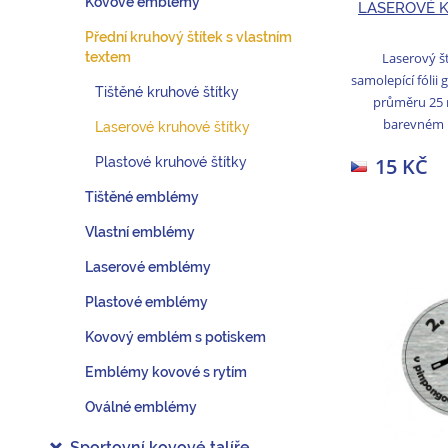
Kovové emblémy
LASEROVÉ 
Přední kruhový štítek s vlastním
Laserový š
textem
samolepící fólii
Tištěné kruhové štítky
průměru 25
barevném p
Laserové kruhové štítky
15 KČ
Plastové kruhové štítky
Tištěné emblémy
Vlastní emblémy
Laserové emblémy
Plastové emblémy
Kovový emblém s potiskem
Emblémy kovové s rytím
Oválné emblémy
Sportovní kovové talíře