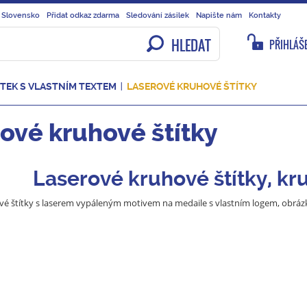
 Slovensko
Přidat odkaz zdarma
Sledování zásilek
Napište nám
Kontakty
HLEDAT
PŘIHLÁŠE
ÍTEK S VLASTNÍM TEXTEM
LASEROVÉ KRUHOVÉ ŠTÍTKY
ové kruhové štítky
Laserové kruhové štítky, kr
é štítky s laserem vypáleným motivem na medaile s vlastním logem, obráz