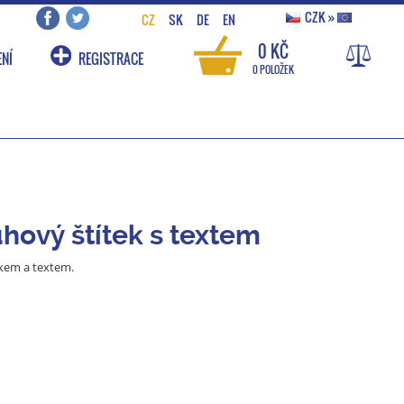
CZK
»
CZ
SK
DE
EN
0 KČ
NÍ
REGISTRACE
0 POLOŽEK
uhový štítek s textem
kem a textem.