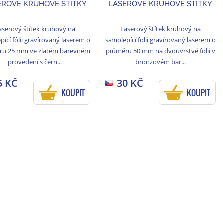
EROVÉ KRUHOVÉ ŠTÍTKY
LASEROVÉ KRUHOVÉ ŠTÍTKY
aserový štítek kruhový na
Laserový štítek kruhový na
ící fólii gravírovaný laserem o
samolepící folii gravírovaný laserem o
ru 25 mm ve zlatém barevném
průměru 50 mm na dvouvrstvé folii v
provedení s čern...
bronzovém bar...
5 KČ
30 KČ
KOUPIT
KOUPIT