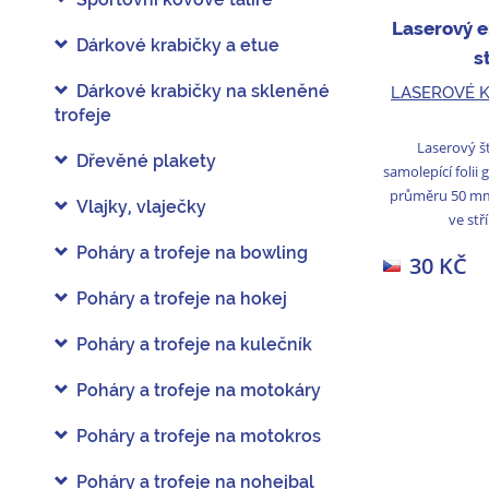
Laserový 
Dárkové krabičky a etue
s
Dárkové krabičky na skleněné
LASEROVÉ 
trofeje
Laserový š
Dřevěné plakety
samolepící folii
průměru 50 mm 
Vlajky, vlaječky
ve stř
Poháry a trofeje na bowling
30 KČ
Poháry a trofeje na hokej
Poháry a trofeje na kulečník
Poháry a trofeje na motokáry
Poháry a trofeje na motokros
Poháry a trofeje na nohejbal