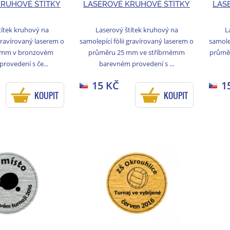
KRUHOVÉ ŠTÍTKY
LASEROVÉ KRUHOVÉ ŠTÍTKY
LAS
títek kruhový na
Laserový štítek kruhový na
L
 gravírovaný laserem o
samolepící fólii gravírovaný laserem o
samolep
 mm v bronzovém
průměru 25 mm ve stříbrnémm
průmě
rovedení s če...
barevném provedení s ...
15 KČ
1
KOUPIT
KOUPIT