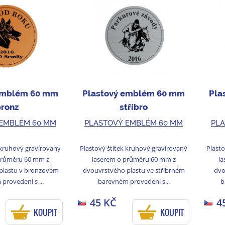
emblém 60 mm
Plastový emblém 60 mm
Pla
bronz
stříbro
EMBLÉM 60 MM
PLASTOVÝ EMBLÉM 60 MM
PLA
 kruhový gravírovaný
Plastový štítek kruhový gravírovaný
Plasto
průměru 60 mm z
laserem o průměru 60 mm z
la
plastu v bronzovém
dvouvrstvého plastu ve stříbrném
dvo
provedení s ...
barevném provedení s...
b
45 KČ
4
KOUPIT
KOUPIT