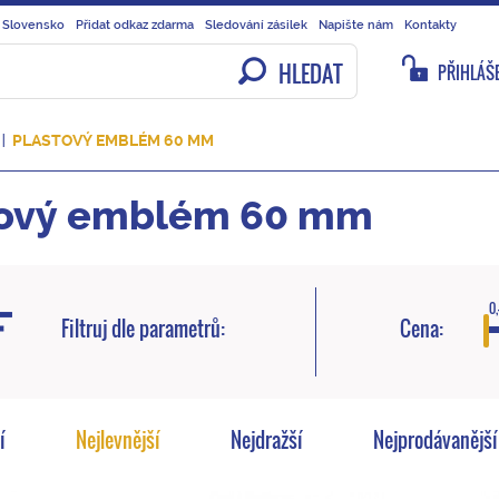
 Slovensko
Přidat odkaz zdarma
Sledování zásilek
Napište nám
Kontakty
HLEDAT
PŘIHLÁŠE
PLASTOVÝ EMBLÉM 60 MM
tový emblém 60 mm
0,
Filtruj dle parametrů:
Cena:
í
Nejlevnější
Nejdražší
Nejprodávanější