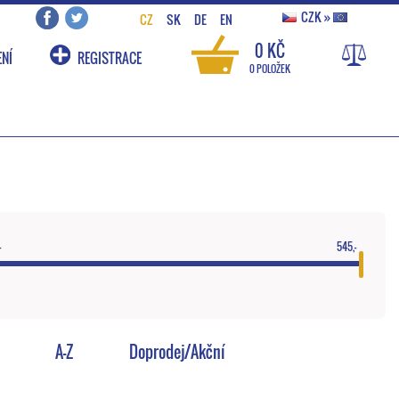
CZK
»
CZ
SK
DE
EN
0 KČ
NÍ
REGISTRACE
0 POLOŽEK
-
545,-
A-Z
Doprodej/Akční