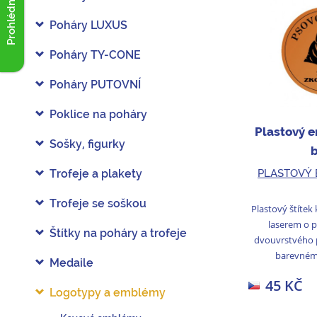
Prohlédnout akce
Poháry LUXUS
Poháry TY-CONE
Poháry PUTOVNÍ
Poklice na poháry
Plastový 
Sošky, figurky
PLASTOVÝ 
Trofeje a plakety
Trofeje se soškou
Plastový štítek
laserem o 
Štítky na poháry a trofeje
dvouvrstvého 
barevném 
Medaile
45 KČ
Logotypy a emblémy