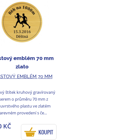
stový emblém 70 mm
zlato
ASTOVÝ EMBLÉM 70 MM
vý štítek kruhový gravírovaný
serem o průměru 70 mm z
uvrstvého plastu ve zlatém
arevném provedení s če...
0 KČ
KOUPIT