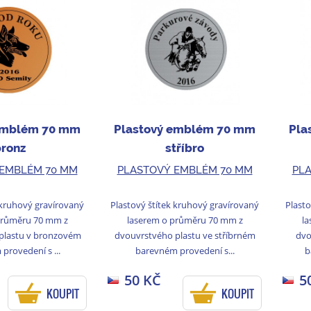
emblém 70 mm
Plastový emblém 70 mm
Pla
bronz
stříbro
 EMBLÉM 70 MM
PLASTOVÝ EMBLÉM 70 MM
PL
 kruhový gravírovaný
Plastový štítek kruhový gravírovaný
Plasto
průměru 70 mm z
laserem o průměru 70 mm z
la
plastu v bronzovém
dvouvrstvého plastu ve stříbrném
dvo
provedení s ...
barevném provedení s...
b
50 KČ
5
KOUPIT
KOUPIT