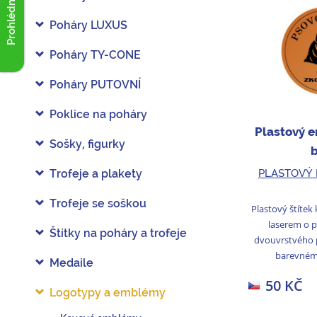
Prohlédnout akce
Poháry LUXUS
Poháry TY-CONE
Poháry PUTOVNÍ
Poklice na poháry
Plastový 
Sošky, figurky
PLASTOVÝ
Trofeje a plakety
Trofeje se soškou
Plastový štítek
laserem o 
Štítky na poháry a trofeje
dvouvrstvého 
barevném 
Medaile
50 KČ
Logotypy a emblémy