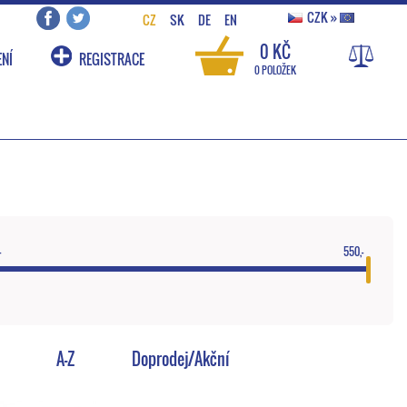
CZK
»
CZ
SK
DE
EN
0 KČ
NÍ
REGISTRACE
0 POLOŽEK
-
550,-
A-Z
Doprodej/Akční