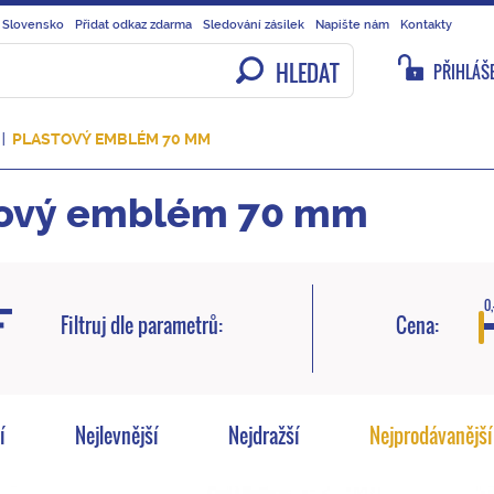
 Slovensko
Přidat odkaz zdarma
Sledování zásilek
Napište nám
Kontakty
HLEDAT
PŘIHLÁŠE
PLASTOVÝ EMBLÉM 70 MM
tový emblém 70 mm
0,
Filtruj dle parametrů:
Cena:
í
Nejlevnější
Nejdražší
Nejprodávanější