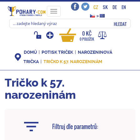
CZ
SK
DE
EN
Toggle
»
navigation
HLEDAT
0 KČ
0 POLOŽEK
DOMŮ
POTISK TRIČEK
NAROZENINOVÁ
TRIČKA
TRIČKO K 57. NAROZENINÁM
Tričko k 57.
narozeninám
Filtruj dle parametrů: