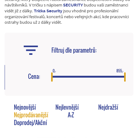
návštěvníků. V tričku s nápisem
budou vaši zaměstnanci
SECURITY
vidět již z dálky.
jsou vhodné pro profesionální
Trička
Security
organizování festivalů, koncertů nebo veřejných akcí, kde pracovníci
ostrahy budou už z dálky vidět.
Filtruj dle parametrů:
0,-
855,-
Cena:
Nejnovější
Nejlevnější
Nejdražší
Nejprodávanější
A-Z
Doprodej/Akční