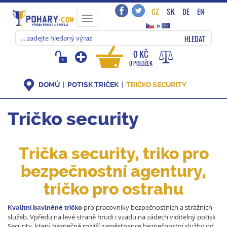
CZ
SK
DE
EN
Toggle
»
navigation
HLEDAT
0 KČ
0 POLOŽEK
DOMŮ
POTISK TRIČEK
TRIČKO SECURITY
Tričko security
Trička security, triko pro
bezpečnostní agentury,
tričko pro ostrahu
pro pracovníky bezpečnostních a strážních
Kvalitní bavlněné tričko
služeb. Vpředu na levé straně hrudi i vzadu na zádech viditelný potisk
Security, který bezpečně rozliší zaměstnance bezpečnostní služby od