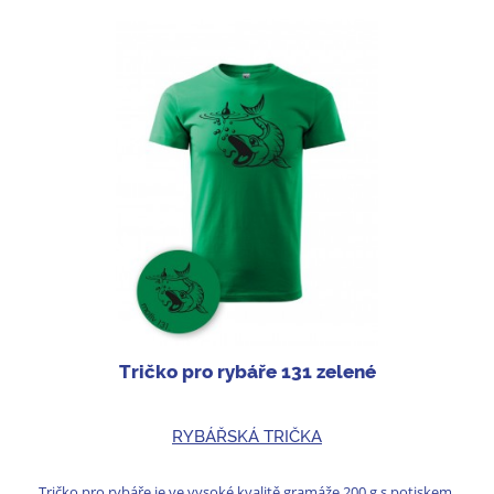
Tričko pro rybáře 131 zelené
RYBÁŘSKÁ TRIČKA
Tričko pro rybáře je ve vysoké kvalitě gramáže 200 g s potiskem.