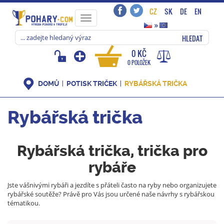
CZ
SK
DE
EN
Toggle
»
navigation
HLEDAT
0 KČ
0 POLOŽEK
DOMŮ
POTISK TRIČEK
RYBÁŘSKÁ TRIČKA
Rybářská trička
Rybářská trička, trička pro
rybáře
Jste vášnivými rybáři a jezdíte s přáteli často na ryby nebo organizujete
rybářské soutěže? Právě pro Vás jsou určené naše návrhy s rybářskou
tématikou.