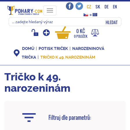
CZ
SK
DE
EN
Toggle
»
navigation
HLEDAT
0 KČ
0 POLOŽEK
DOMŮ
POTISK TRIČEK
NAROZENINOVÁ
TRIČKA
TRIČKO K 49. NAROZENINÁM
Tričko k 49.
narozeninám
Filtruj dle parametrů: