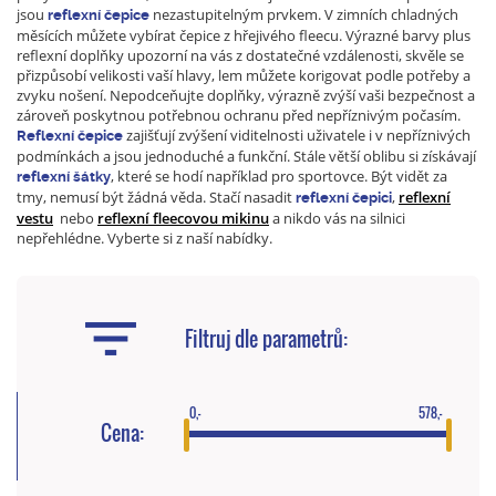
jsou
nezastupitelným prvkem. V zimních chladných
reflexní čepice
měsících můžete vybírat čepice z hřejivého fleecu. Výrazné barvy plus
reflexní doplňky upozorní na vás z dostatečné vzdálenosti, skvěle se
přizpůsobí velikosti vaší hlavy, lem můžete korigovat podle potřeby a
zvyku nošení. Nepodceňujte doplňky, výrazně zvýší vaši bezpečnost a
zároveň poskytnou potřebnou ochranu před nepříznivým počasím.
zajišťují zvýšení viditelnosti uživatele i v nepříznivých
Reflexní čepice
podmínkách a jsou jednoduché a funkční. Stále větší oblibu si získávají
, které se hodí například pro sportovce. Být vidět za
reflexní šátky
tmy, nemusí být žádná věda. Stačí nasadit
,
reflexní
reflexní čepici
vestu
nebo
reflexní fleecovou mikinu
a nikdo vás na silnici
nepřehlédne. Vyberte si z naší nabídky.
Filtruj dle parametrů:
0,-
578,-
Cena: