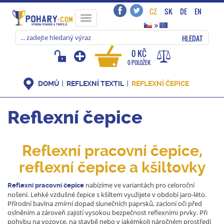
CZ
SK
DE
EN
Toggle
»
navigation
HLEDAT
0 KČ
0 POLOŽEK
DOMŮ
REFLEXNÍ TEXTIL
REFLEXNÍ ČEPICE
Reflexní čepice
Reflexní pracovní čepice,
reflexní čepice a kšiltovky
nabízíme ve variantách pro celoroční
Reflexní pracovní čepice
nošení. Lehké vzdušné čepice s kšiltem využijete v období jaro-léto.
Přírodní bavlna zmírní dopad slunečních paprsků, zacloní oči před
oslněním a zároveň zajistí vysokou bezpečnost reflexními prvky. Při
pohybu na vozovce, na stavbě nebo v jakémkoli náročném prostředí