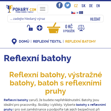
CZ
SK
DE
EN
Toggle
»
navigation
HLEDAT
0 KČ
0 POLOŽEK
DOMŮ
REFLEXNÍ TEXTIL
REFLEXNÍ BATOHY
Reflexní batohy
Reflexní batohy, výstražné
batohy, batoh s reflexními
pruhy
zaručí, že budete nepřehlédnutelní. Batohy jsou
Reflexní
batohy
ideální pro pracovníky, školáky i cyklisty. Vyberte
batohy s reflexními
i pro své zaměstnance a podpořte tak jejich bezpečnost při
pruhy