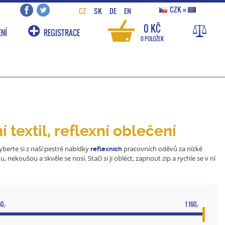
CZK
»
CZ
SK
DE
EN
0 KČ
NÍ
REGISTRACE
0 POLOŽEK
 textil, reflexní oblečení
Vyberte si z naší pestré nabídky
pracovních oděvů za nízké
reflexních
koušou a skvěle se nosí. Stačí si ji obléct, zapnout zip a rychle se v ní
0,-
1 160,-