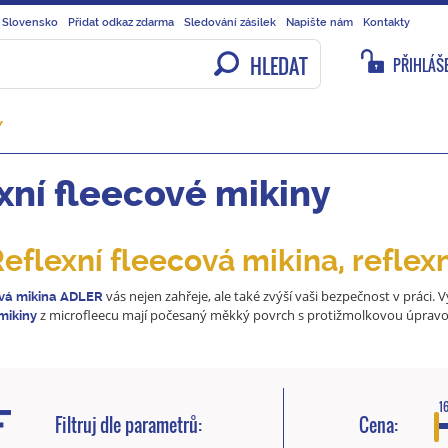
 Slovensko
Přidat odkaz zdarma
Sledování zásilek
Napište nám
Kontakty
HLEDAT
PŘIHLÁŠE
Y
xní fleecové mikiny
eflexní fleecová mikina, reflexní
vás nejen zahřeje, ale také zvýší vaši bezpečnost v práci. 
vá
mikina ADLER
z microfleecu mají počesaný měkký povrch s protižmolkovou úpravou, ne
mikiny
16
Filtruj dle parametrů:
Cena: