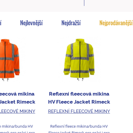
í
Nejlevnější
Nejdražší
Nejprodávanější
leecová mikina
Reflexní fleecová mikina
 Jacket Rimeck
HV Fleece Jacket Rimeck
anžová
žlutá
LEECOVÉ MIKINY
REFLEXNÍ FLEECOVÉ MIKINY
ce mikina/bunda HV
Reflexní fleece mikina/bunda HV
imeck pro práci i pro
Fleece Jacket Rimeck pro práci i pro