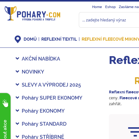
Home
Eshop
Zasíláme na
DOMŮ
REFLEXNÍ TEXTIL
REFLEXNÍ FLEECOVÉ MIKIN
Refle
AKČNÍ NABÍDKA
NOVINKY
R
SLEVY A VÝPRODEJ 2025
Reflexní
fleeco
Poháry SUPER EKONOMY
ceny.
Fleecové
zahřát.
Poháry EKONOMY
Poháry STANDARD
Poháry STŘÍBRNÉ