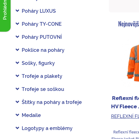
Prohlédnout akce
Poháry LUXUS
Nejnovějš
Poháry TY-CONE
Poháry PUTOVNÍ
Poklice na poháry
Sošky, figurky
Trofeje a plakety
Trofeje se soškou
Reflexní f
Štítky na poháry a trofeje
HV Fleece
or
Medaile
REFLEXNÍ F
Logotypy a emblémy
Reflexní flee
Fleece Jacket R