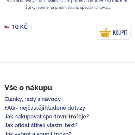
Vlastní barevný štítek oválný / zlaté pozadí / o průměru 50 x 40 mm.
Štítky lepíme na přední stranu speciálních ova...
10 KČ
KOUPIT
Vše o nákupu
Články, rady a návody
FAQ - nejčastěji kladené dotazy
Jak nakupovat sportovní trofeje?
Jak přidat štítek vlastní text?
Jak vybrat a koupit tričko?