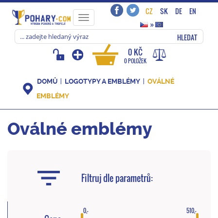
CZ
SK
DE
EN
Toggle
»
navigation
HLEDAT
0 KČ
0 POLOŽEK
DOMŮ
LOGOTYPY A EMBLÉMY
OVÁLNÉ
EMBLÉMY
Oválné emblémy
Filtruj dle parametrů:
0,-
510,-