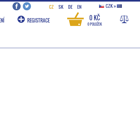
CZK
»
CZ
SK
DE
EN
0 KČ
NÍ
REGISTRACE
0 POLOŽEK