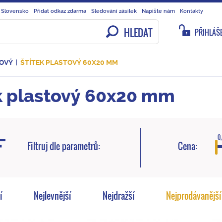
 Slovensko
Přidat odkaz zdarma
Sledování zásilek
Napište nám
Kontakty
HLEDAT
PŘIHLÁŠE
TOVÝ
ŠTÍTEK PLASTOVÝ 60X20 MM
k plastový 60x20 mm
0,
Filtruj dle parametrů:
Cena:
í
Nejlevnější
Nejdražší
Nejprodávanější