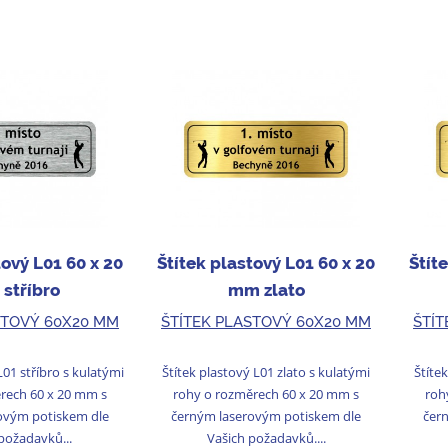
tový L01 60 x 20
Štítek plastový L01 60 x 20
Štít
stříbro
mm zlato
STOVÝ 60X20 MM
ŠTÍTEK PLASTOVÝ 60X20 MM
ŠTÍT
L01 stříbro s kulatými
Štítek plastový L01 zlato s kulatými
Štíte
rech 60 x 20 mm s
rohy o rozměrech 60 x 20 mm s
roh
ovým potiskem dle
černým laserovým potiskem dle
čer
požadavků...
Vašich požadavků....