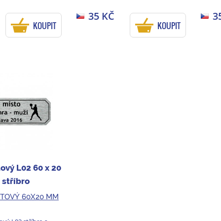
35 KČ
3
KOUPIT
KOUPIT
tový L02 60 x 20
stříbro
STOVÝ 60X20 MM