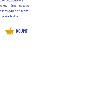
ový L02 stříbro s
o rozměrech 60 x 20
laserovým potiskem
h požadavků...
KOUPIT