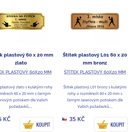
ek plastový 60 x 20 mm
Štítek plastový L01 60 x 20
zlato
mm bronz
EK PLASTOVÝ 60X20 MM
ŠTÍTEK PLASTOVÝ 60X20 MM
 plastový zlato s kulatými rohy
Štítek plastový L01 bronz s kulatými
změrech 60 x 20 mm s černým
rohy o rozměrech 60 x 20 mm s
erovým potiskem dle Vašich
černým laserovým potiskem dle
požadavků....
Vašich požadavků....
5 KČ
35 KČ
KOUPIT
KOUPIT