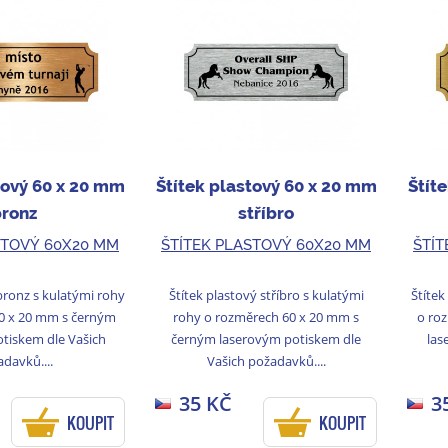
tový 60 x 20 mm
Štítek plastový 60 x 20 mm
Štít
bronz
stříbro
STOVÝ 60X20 MM
ŠTÍTEK PLASTOVÝ 60X20 MM
ŠTÍT
bronz s kulatými rohy
Štítek plastový stříbro s kulatými
Štítek
0 x 20 mm s černým
rohy o rozměrech 60 x 20 mm s
o ro
tiskem dle Vašich
černým laserovým potiskem dle
las
davků....
Vašich požadavků....
35 KČ
3
KOUPIT
KOUPIT