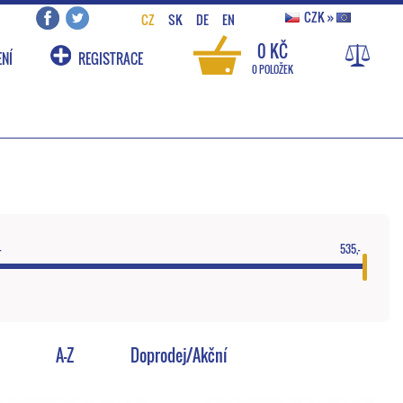
CZK
»
CZ
SK
DE
EN
0 KČ
NÍ
REGISTRACE
0 POLOŽEK
-
535,-
A-Z
Doprodej/Akční