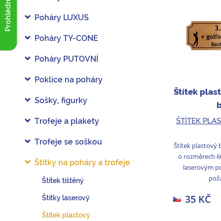
Prohlédnout akce
Poháry LUXUS
Poháry TY-CONE
Poháry PUTOVNÍ
Poklice na poháry
Štítek plas
Sošky, figurky
ŠTÍTEK PLA
Trofeje a plakety
Trofeje se soškou
Štítek plastový 
o rozměrech 6
Štítky na poháry a trofeje
laserovým po
poža
Štítek tištěný
35 KČ
Štítky laserový
Štítek plastový