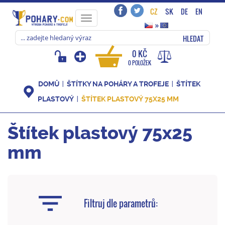
CZ
SK
DE
EN
Toggle
»
navigation
HLEDAT
0 KČ
0 POLOŽEK
DOMŮ
ŠTÍTKY NA POHÁRY A TROFEJE
ŠTÍTEK
PLASTOVÝ
ŠTÍTEK PLASTOVÝ 75X25 MM
Štítek plastový 75x25
mm
Filtruj dle parametrů: