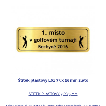
Štítek plastový L01 75 x 25 mm zlato
ŠTÍTEK PLASTOVÝ 75X25 MM
Štítek plastový L01 zlato s kulatými rohy o rozměrech 75 x 25 mm s