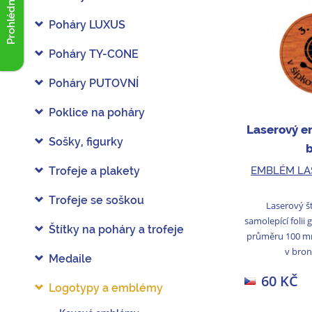
Prohlédnout akce
Poháry LUXUS
Poháry TY-CONE
Poháry PUTOVNÍ
Poklice na poháry
Laserový 
Sošky, figurky
EMBLÉM LA
Trofeje a plakety
Trofeje se soškou
Laserový š
samolepící folii
Štítky na poháry a trofeje
průměru 100 mm
v bron
Medaile
60 KČ
Logotypy a emblémy