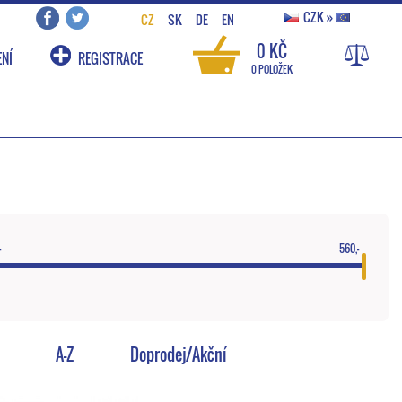
CZK
»
CZ
SK
DE
EN
0 KČ
NÍ
REGISTRACE
0 POLOŽEK
-
560,-
A-Z
Doprodej/Akční