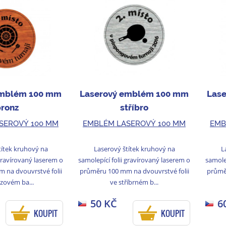
emblém 100 mm
Laserový emblém 100 mm
Las
bronz
stříbro
SEROVÝ 100 MM
EMBLÉM LASEROVÝ 100 MM
EMB
títek kruhový na
Laserový štítek kruhový na
L
 gravírovaný laserem o
samolepící folii gravírovaný laserem o
samolep
 na dvouvrstvé folii
průměru 100 mm na dvouvrstvé folii
průměr
zovém ba...
ve stříbrném b...
50 KČ
6
KOUPIT
KOUPIT