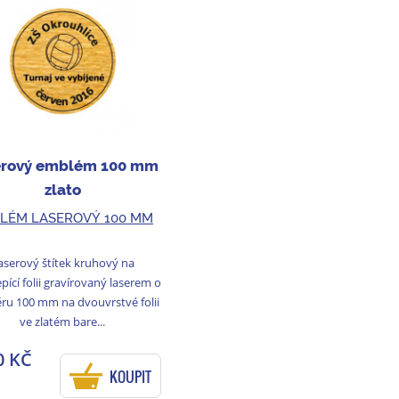
erový emblém 100 mm
zlato
LÉM LASEROVÝ 100 MM
aserový štítek kruhový na
ící folii gravírovaný laserem o
u 100 mm na dvouvrstvé folii
ve zlatém bare...
0 KČ
KOUPIT