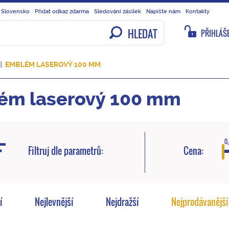
 Slovensko
Přidat odkaz zdarma
Sledování zásilek
Napište nám
Kontakty
HLEDAT
PŘIHLÁŠE
EMBLÉM LASEROVÝ 100 MM
ém laserový 100 mm
0,
Filtruj dle parametrů:
Cena:
í
Nejlevnější
Nejdražší
Nejprodávanější