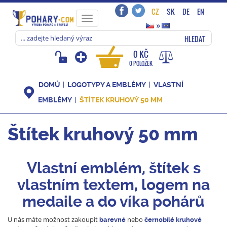
CZ
SK
DE
EN
Toggle
»
navigation
HLEDAT
0 KČ
0 POLOŽEK
DOMŮ
LOGOTYPY A EMBLÉMY
VLASTNÍ
EMBLÉMY
ŠTÍTEK KRUHOVÝ 50 MM
Štítek kruhový 50 mm
Vlastní emblém, štítek s
vlastním textem, logem na
medaile a do víka pohárů
U nás máte možnost zakoupit
nebo
barevné
černobílé
kruhové