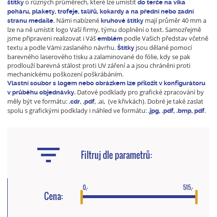
o různých průměrech, které lze umístit
štítky
do terče na víka
poháru, plakety, trofeje, talířů, kokardy a na přední nebo zadní
. Námi nabízené
mají průměr 40 mm a
stranu medaile
kruhové štítky
lze na ně umístit logo Vaší firmy, týmu doplnění o text. Samozřejmě
jsme připraveni realizovat i Váš
podle Vašich představ včetně
emblém
textu a podle Vámi zaslaného návrhu.
jsou dělané pomocí
Štítky
barevného laserového tisku a zalaminované do fólie, kdy se pak
prodlouží barevná stálost proti UV záření a a jsou chráněni proti
mechanickému poškození poškrábáním.
Vlastní soubor s logem nebo obrázkem lze přiložit v konfigurátoru
Datové podklady pro grafické zpracování by
v průběhu objednávky.
měly být ve formátu:
,
, .ai, (ve křivkách). Dobré je také zaslat
.cdr
.pdf
spolu s grafickými podklady i náhled ve formátu:
.
.jpg, .pdf, .bmp, pdf
Filtruj dle parametrů:
0,-
515,-
Cena: