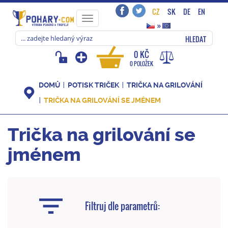
CZ
SK
DE
EN
Toggle
»
navigation
HLEDAT
0 KČ
0 POLOŽEK
DOMŮ
POTISK TRIČEK
TRIČKA NA GRILOVÁNÍ
TRIČKA NA GRILOVÁNÍ SE JMÉNEM
Trička na grilování se
jménem
Filtruj dle parametrů: