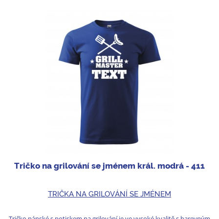
Tričko na grilování se jménem král. modrá - 411
TRIČKA NA GRILOVÁNÍ SE JMÉNEM
Tričko pánské s potiskem na grilování je ve vysoké kvalitě s barevným