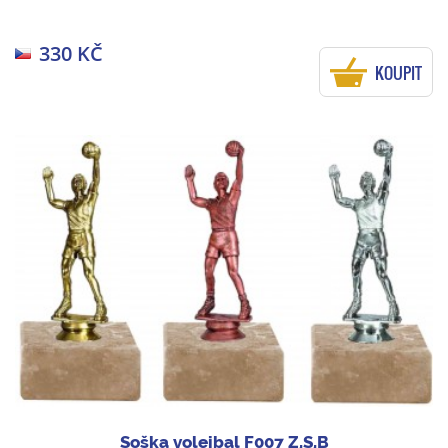
330 KČ
KOUPIT
Soška volejbal F007 Z,S,B