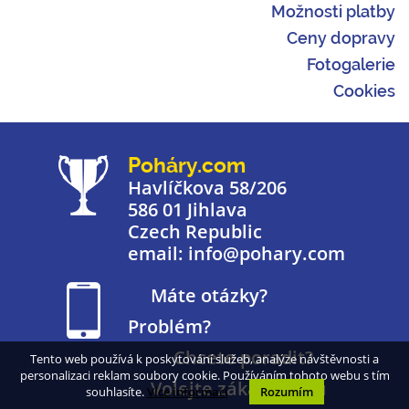
Možnosti platby
Ceny dopravy
Fotogalerie
Cookies
Poháry.com
Havlíčkova 58/206
586 01 Jihlava
Czech Republic
email: info@pohary.com
Máte otázky?
Problém?
Chcete poradit?
Tento web používá k poskytování služeb, analýze návštěvnosti a
personalizaci reklam soubory cookie. Používáním tohoto webu s tím
Volejte zákaznickou
souhlasíte.
Více informací
Rozumím