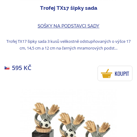
Trofej TX17 šipky sada
SOŠKY NA PODSTAVCI SADY
Trofej TX17 šipky sada 3 kusů velikostně odstupňovaných o výšce 17
cm, 14,5 cm a 12 cm na černých mramorových podst...
595 KČ
KOUPIT