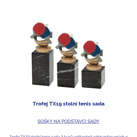
Trofej TX19 stolní tenis sada
SOŠKY NA PODSTAVCI SADY
Trofej TX19 stolní tenis sada 3 kusů velikostně odstupňovaných o