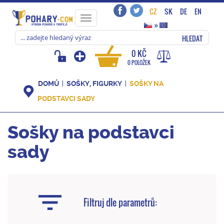
CZ
SK
DE
EN
Toggle
»
navigation
HLEDAT
0 KČ
0 POLOŽEK
DOMŮ
SOŠKY, FIGURKY
SOŠKY NA
PODSTAVCI SADY
Sošky na podstavci
sady
Filtruj dle parametrů: