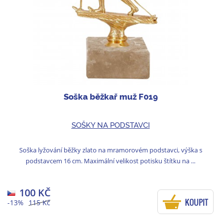
Soška běžkař muž F019
SOŠKY NA PODSTAVCI
Soška lyžování běžky zlato na mramorovém podstavci, výška s
podstavcem 16 cm. Maximální velikost potisku štítku na ...
100 KČ
KOUPIT
-13%
115 Kč