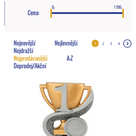
0,-
1 700,-
Cena:
Nejnovější
Nejlevnější
1
2
3
4
❯
Nejdražší
Nejprodávanější
A-Z
Doprodej/Akční