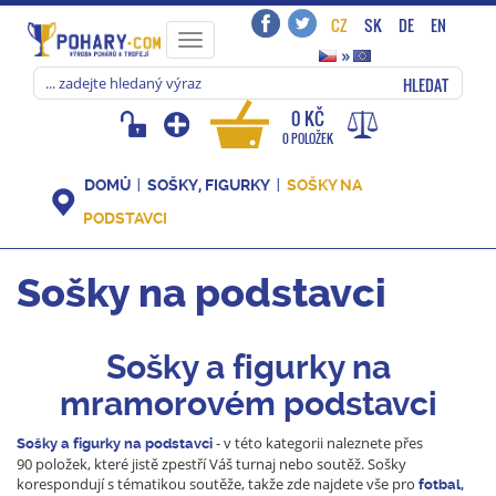
CZ
SK
DE
EN
Toggle
»
navigation
HLEDAT
0 KČ
0 POLOŽEK
DOMŮ
SOŠKY, FIGURKY
SOŠKY NA
PODSTAVCI
Sošky na podstavci
Sošky a figurky na
mramorovém podstavci
- v této kategorii naleznete přes
Sošky a figurky na podstavci
90 položek, které jistě zpestří Váš turnaj nebo soutěž. Sošky
korespondují s tématikou soutěže, takže zde najdete vše pro
fotbal,