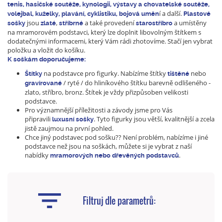
tenis, hasičské soutěže, kynologii, výstavy a chovatelské soutěže,
í a další.
volejbal, kuželky, plavání, cyklistiku, bojová uměn
Plastové
jsou
,
a také provedení
a umístěny
sošky
zlaté
stříbrné
starostříbro
na mramorovém podstavci, který lze doplnit libovolným štítkem s
dodatečnými informacemi, který Vám rádi zhotovíme. Stačí jen vybrat
položku a vložit do košíku.
K soškám doporučujeme:
na podstavce pro figurky. Nabízíme štítky
nebo
Štítky
tištěné
/ ryté / do hliníkového štítku barevně odlišeného -
gravírované
zlato, stříbro, bronz. Štítek je vždy přizpůsoben velikosti
podstavce.
Pro významnější příležitosti a závody jsme pro Vás
připravili
. Tyto figurky jsou větší, kvalitnější a zcela
luxusní sošky
jistě zaujmou na první pohled.
Chce jiný podstavec pod sošku?? Není problém, nabízíme i jiné
podstavce než jsou na soškách, můžete si je vybrat z naší
nabídky
.
mramorových nebo dřevěných podstavců
Filtruj dle parametrů: