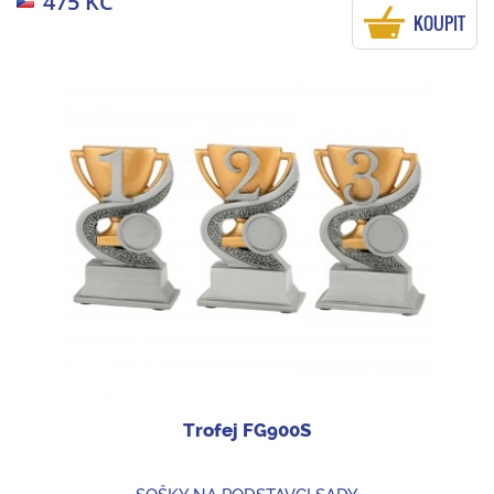
475 KČ
KOUPIT
Trofej FG900S