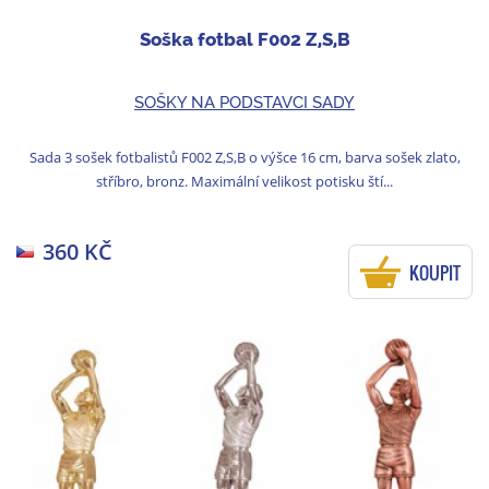
Soška fotbal F002 Z,S,B
SOŠKY NA PODSTAVCI SADY
Sada 3 sošek fotbalistů F002 Z,S,B o výšce 16 cm, barva sošek zlato,
stříbro, bronz. Maximální velikost potisku ští...
360 KČ
KOUPIT