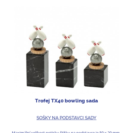
Trofej TX40 bowling sada
SOŠKY NA PODSTAVCI SADY
Maximální velikost potisku štítku na podstavce je 50 x 20 mm.,