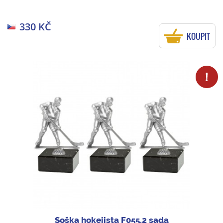
330 KČ
KOUPIT
Soška hokejista F055.2 sada