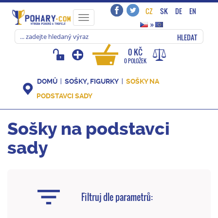
CZ
SK
DE
EN
Toggle
»
navigation
HLEDAT
0 KČ
0 POLOŽEK
DOMŮ
SOŠKY, FIGURKY
SOŠKY NA
PODSTAVCI SADY
Sošky na podstavci
sady
Filtruj dle parametrů: