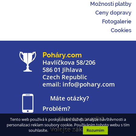
Možnosti platby
Ceny dopravy
Fotogalerie
Cookies
Poháry.com
Havlíčkova 58/206
586 01 Jihlava
Czech Republic
email: info@pohary.com
Máte otázky?
Problém?
Chcete poradit?
Tento web používá k poskytování služeb, analýze návštěvnosti a
personalizaci reklam soubory cookie. Používáním tohoto webu s tím
Volejte zákaznickou
souhlasíte.
Více informací
Rozumím