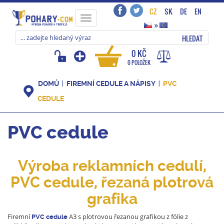
CZ
SK
DE
EN
Toggle
»
navigation
HLEDAT
0 KČ
0 POLOŽEK
DOMŮ
FIREMNÍ CEDULE A NÁPISY
PVC
CEDULE
PVC cedule
Výroba reklamních cedulí,
PVC cedule, řezaná plotrová
grafika
Firemní
A3 s plotrovou řezanou grafikou z fólie z
PVC
cedule