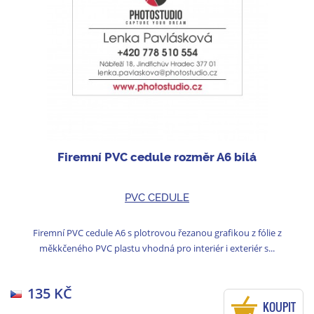
Firemní PVC cedule rozměr A6 bílá
PVC CEDULE
Firemní PVC cedule A6 s plotrovou řezanou grafikou z fólie z
měkkčeného PVC plastu vhodná pro interiér i exteriér s...
135 KČ
KOUPIT