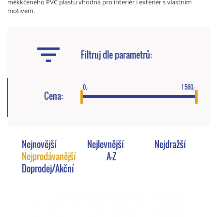
měkkčeného PVC plastu vhodná pro interiér i exteriér s vlastním
motivem.
Filtruj dle parametrů:
0,-
1 560,-
Cena:
Nejnovější
Nejlevnější
Nejdražší
Nejprodávanější
A-Z
Doprodej/Akční