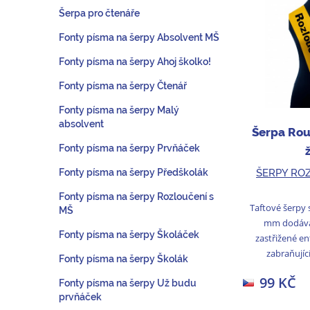
Šerpa pro čtenáře
Fonty písma na šerpy Absolvent MŠ
Fonty písma na šerpy Ahoj školko!
Fonty písma na šerpy Čtenář
Fonty písma na šerpy Malý
absolvent
Šerpa Rou
Fonty písma na šerpy Prvňáček
ŠERPY RO
Fonty písma na šerpy Předškolák
Fonty písma na šerpy Rozloučení s
Taftové šerpy s
MŠ
mm dodává
Fonty písma na šerpy Školáček
zastřižené e
zabraňující
Fonty písma na šerpy Školák
99 KČ
Fonty písma na šerpy Už budu
prvňáček