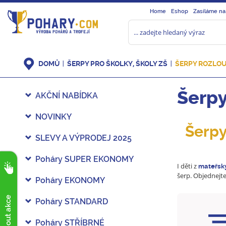
Home
Eshop
Zasíláme na
DOMŮ
ŠERPY PRO ŠKOLKY, ŠKOLY ZŠ
ŠERPY ROZLOU
Šerpy
AKČNÍ NABÍDKA
NOVINKY
Šerpy
SLEVY A VÝPRODEJ 2025
Poháry SUPER EKONOMY
I děti z
mateřsk
šerp. Objednejte
Poháry EKONOMY
Poháry STANDARD
Poháry STŘÍBRNÉ