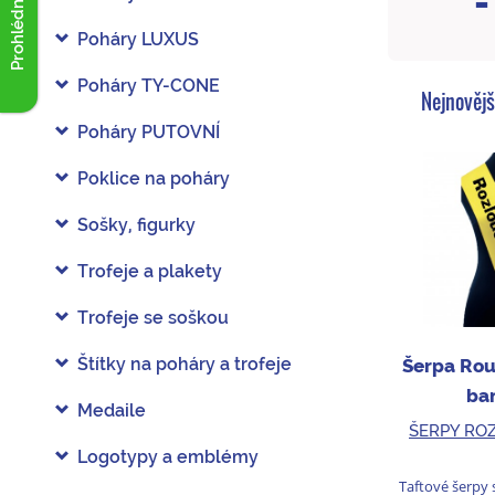
Prohlédnout akce
Poháry LUXUS
Poháry TY-CONE
Nejnovějš
Poháry PUTOVNÍ
Poklice na poháry
Sošky, figurky
Trofeje a plakety
Trofeje se soškou
Štítky na poháry a trofeje
Šerpa Rou
ba
Medaile
ŠERPY RO
Logotypy a emblémy
Taftové šerpy s