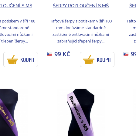
ZLOUČENÍ S MŠ
ŠERPY ROZLOUČENÍ S MŠ
ŠE
 potiskem v šíři 100
Taftové šerpy s potiskem v šíři 100
Tafto
me standardně
mm dodáváme standardně
m
ntlovacími nůžkami
zastřižené entlovacími nůžkami
zas
 třepení šerpy...
zabraňující třepení šerpy...
z
99 KČ
9
KOUPIT
KOUPIT