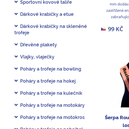
Sportovní kovové talíře
mm dodává
zastřižené e
Dárkové krabičky a etue
zabraňující
Dárkové krabičky na skleněné
99 KČ
trofeje
Dřevěné plakety
Vlajky, vlaječky
Poháry a trofeje na bowling
Poháry a trofeje na hokej
Poháry a trofeje na kulečník
Poháry a trofeje na motokáry
Poháry a trofeje na motokros
Šerpa Rou
lo