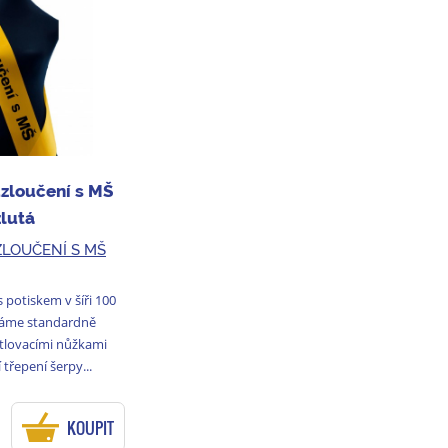
zloučení s MŠ
žlutá
ZLOUČENÍ S MŠ
 potiskem v šíři 100
me standardně
ntlovacími nůžkami
 třepení šerpy...
KOUPIT