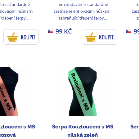
me standardně
mm dodáváme standardně
m
ntlovacími nůžkami
zastřižené entlovacími nůžkami
zas
 třepení šerpy...
zabraňující třepení šerpy...
z
99 KČ
9
KOUPIT
KOUPIT
zloučení s MŠ
Šerpa Rouzloučení s MŠ
Šer
sosová
nilská zeleň