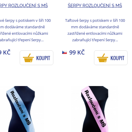
RPY ROZLOUČENÍ S MŠ
ŠERPY ROZLOUČENÍ S MŠ
vé šerpy s potiskem v šíři 100
Taftové šerpy s potiskem v šíři 100
m dodáváme standardně
mm dodáváme standardně
třižené entlovacími nůžkami
zastřižené entlovacími nůžkami
abraňující třepení šerpy...
zabraňující třepení šerpy...
9 KČ
99 KČ
KOUPIT
KOUPIT