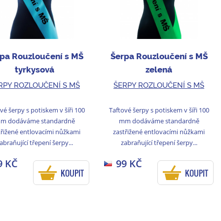
pa Rouzloučení s MŠ
Šerpa Rouzloučení s MŠ
tyrkysová
zelená
RPY ROZLOUČENÍ S MŠ
ŠERPY ROZLOUČENÍ S MŠ
vé šerpy s potiskem v šíři 100
Taftové šerpy s potiskem v šíři 100
m dodáváme standardně
mm dodáváme standardně
třižené entlovacími nůžkami
zastřižené entlovacími nůžkami
abraňující třepení šerpy...
zabraňující třepení šerpy...
9 KČ
99 KČ
KOUPIT
KOUPIT