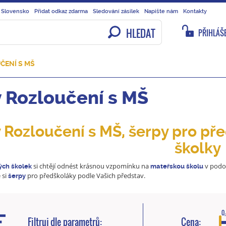
 Slovensko
Přidat odkaz zdarma
Sledování zásilek
Napište nám
Kontakty
HLEDAT
PŘIHLÁŠE
ČENÍ S MŠ
 Rozloučení s MŠ
 Rozloučení s MŠ, šerpy pro př
školky
si chtějí odnést krásnou vzpomínku na
v podo
ých
školek
mateřskou
školu
 si
pro předškoláky podle Vašich představ.
šerpy
0,
Filtruj dle parametrů:
Cena: