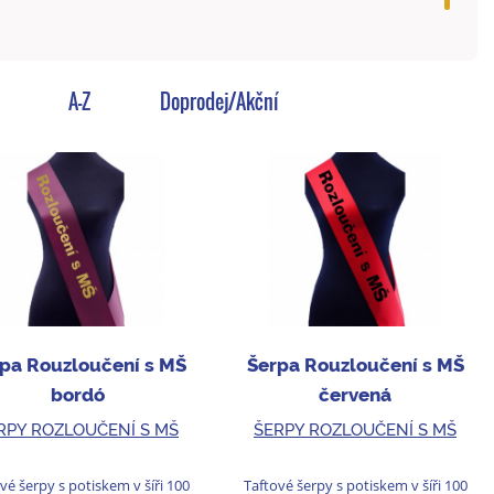
A-Z
Doprodej/Akční
pa Rouzloučení s MŠ
Šerpa Rouzloučení s MŠ
bordó
červená
RPY ROZLOUČENÍ S MŠ
ŠERPY ROZLOUČENÍ S MŠ
vé šerpy s potiskem v šíři 100
Taftové šerpy s potiskem v šíři 100