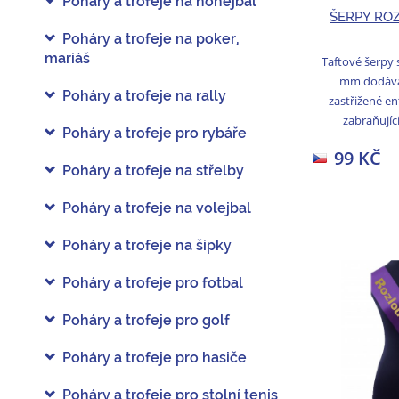
Poháry a trofeje na nohejbal
ŠERPY RO
Poháry a trofeje na poker,
mariáš
Taftové šerpy s
mm dodává
Poháry a trofeje na rally
zastřižené e
zabraňující
Poháry a trofeje pro rybáře
99 KČ
Poháry a trofeje na střelby
Poháry a trofeje na volejbal
Poháry a trofeje na šipky
Poháry a trofeje pro fotbal
Poháry a trofeje pro golf
Poháry a trofeje pro hasiče
Poháry a trofeje pro stolní tenis