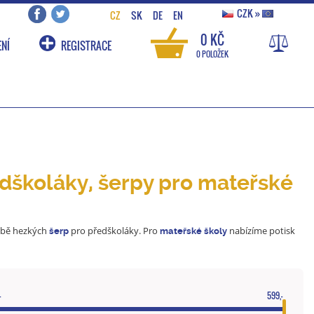
CZK
»
CZ
SK
DE
EN
0 KČ
NÍ
REGISTRACE
0 POLOŽEK
edškoláky, šerpy pro mateřské
bě hezkých
pro předškoláky. Pro
nabízíme potisk
šerp
mateřské
školy
-
599,-