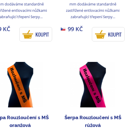
m dodáváme standardně
mm dodáváme standardně
třižené entlovacími nůžkami
zastřižené entlovacími nůžkami
abraňující třepení šerpy...
zabraňující třepení šerpy...
9 KČ
99 KČ
KOUPIT
KOUPIT
pa Rouzloučení s MŠ
Šerpa Rouzloučení s MŠ
oranžová
růžová