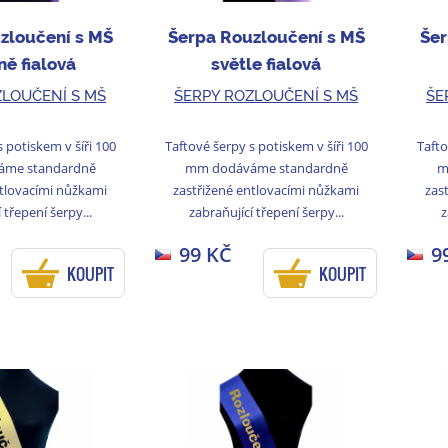
zloučení s MŠ
Šerpa Rouzloučení s MŠ
Šer
ně fialová
světle fialová
ZLOUČENÍ S MŠ
ŠERPY ROZLOUČENÍ S MŠ
ŠE
 potiskem v šíři 100
Taftové šerpy s potiskem v šíři 100
Tafto
me standardně
mm dodáváme standardně
m
ntlovacími nůžkami
zastřižené entlovacími nůžkami
zas
 třepení šerpy...
zabraňující třepení šerpy...
z
99 KČ
9
KOUPIT
KOUPIT