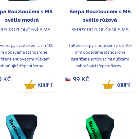
pa Rouzloučení s MŠ
Šerpa Rouzloučení s MŠ
světle modrá
světle růžová
RPY ROZLOUČENÍ S MŠ
ŠERPY ROZLOUČENÍ S MŠ
vé šerpy s potiskem v šíři 100
Taftové šerpy s potiskem v šíři 100
m dodáváme standardně
mm dodáváme standardně
třižené entlovacími nůžkami
zastřižené entlovacími nůžkami
abraňující třepení šerpy...
zabraňující třepení šerpy...
9 KČ
99 KČ
KOUPIT
KOUPIT