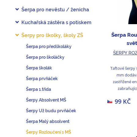
Šerpa pro nevěstu / ženicha
Kuchařská zástěra s potiskem
Šerpa Rou
Šerpy pro školky, školy ZŠ
svět
Šerpa pro předškoláky
ŠERPY RO
Šerpa pro školáčky
Taftové šerpy s
Šerpa školák
mm dodává
Šerpa prvňáček
zastřižené e
zabraňující
Šerpa 1.třída
99 KČ
Šerpy Absolvent MŠ
Šerpy Už budu prvňáček
Šerpa Malý absolvent
Šerpy Rozloučení s MŠ