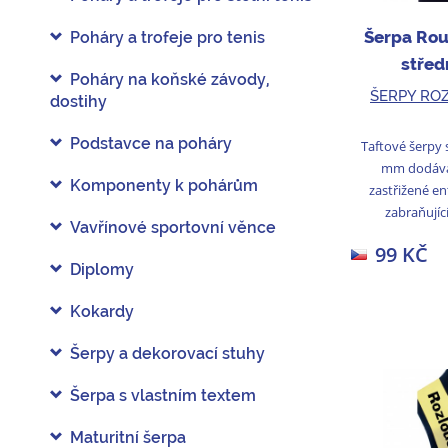
Šerpa Rou
Poháry a trofeje pro tenis
střed
Poháry na koňské závody,
ŠERPY RO
dostihy
Podstavce na poháry
Taftové šerpy s
mm dodává
Komponenty k pohárům
zastřižené e
zabraňující
Vavřínové sportovní věnce
99 KČ
Diplomy
Kokardy
Šerpy a dekorovací stuhy
Šerpa s vlastním textem
Maturitní šerpa