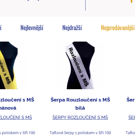
í
Nejlevnější
Nejdražší
Nejprodávanější
zloučení s MŠ
Šerpa Rouzloučení s MŠ
Šer
nánová
bílá
ZLOUČENÍ S MŠ
ŠERPY ROZLOUČENÍ S MŠ
ŠE
 potiskem v šíři 100
Taftové šerpy s potiskem v šíři 100
Tafto