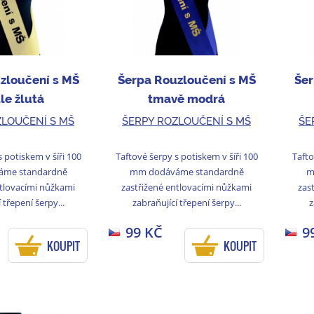
zloučení s MŠ
Šerpa Rouzloučení s MŠ
Šer
le žlutá
tmavě modrá
ZLOUČENÍ S MŠ
ŠERPY ROZLOUČENÍ S MŠ
ŠE
 potiskem v šíři 100
Taftové šerpy s potiskem v šíři 100
Tafto
me standardně
mm dodáváme standardně
m
ntlovacími nůžkami
zastřižené entlovacími nůžkami
zas
 třepení šerpy...
zabraňující třepení šerpy...
z
99 KČ
9
KOUPIT
KOUPIT