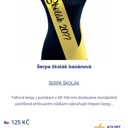
Šerpa školák banánová
ŠERPA ŠKOLÁK
Taftové šerpy s potiskem v šíři 100 mm dodáváme standardně
zastřižené entlovacími nůžkami zabraňující třepení šerpy...
125 KČ
KOUPIT