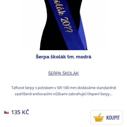
Šerpa školák tm. modrá
ŠERPA ŠKOLÁK
Taftové šerpy s potiskem v šíři 100 mm dodáváme standardně
zastřižené entlovacími nůžkami zabraňující třepení šerpy...
135 KČ
KOUPIT