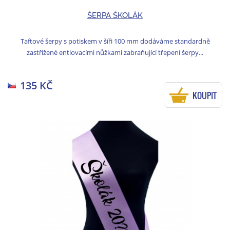
ŠERPA ŠKOLÁK
Taftové šerpy s potiskem v šíři 100 mm dodáváme standardně
zastřižené entlovacími nůžkami zabraňující třepení šerpy...
135 KČ
KOUPIT