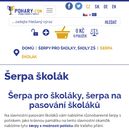
CZ
SK
DE
EN
Toggle
»
navigation
HLEDAT
0 KČ
0 POLOŽEK
DOMŮ
ŠERPY PRO ŠKOLKY, ŠKOLY ZŠ
ŠERPA
ŠKOLÁK
Šerpa školák
Šerpa pro školáky, šerpa na
pasování školáků
Na slavnostní pasování školáků vám nabízíme různobarevné šerpy s
potiskem.
Jako krásnou památku na tento slavnostní okamžik
nabízíme tyto
dle Vašeho přání.
šerpy
s možností
potisku