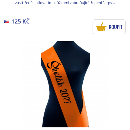
zastřižené entlovacími nůžkami zabraňující třepení šerpy...
125 KČ
KOUPIT