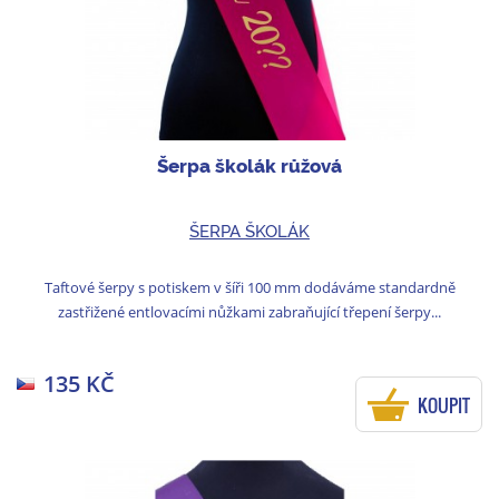
Šerpa školák růžová
ŠERPA ŠKOLÁK
Taftové šerpy s potiskem v šíři 100 mm dodáváme standardně
zastřižené entlovacími nůžkami zabraňující třepení šerpy...
135 KČ
KOUPIT