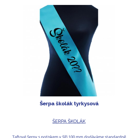
Šerpa školák tyrkysová
ŠERPA ŠKOLÁK
Taftové šerpy s potiskem v šíři 100 mm dodáváme standardně