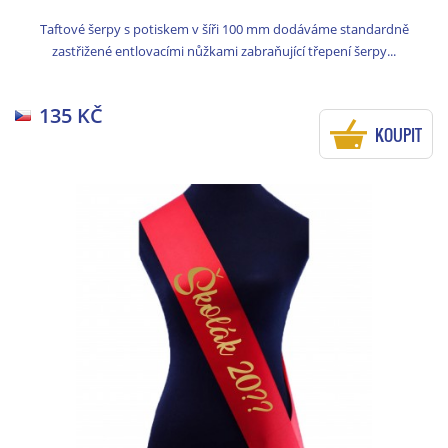
Taftové šerpy s potiskem v šíři 100 mm dodáváme standardně
zastřižené entlovacími nůžkami zabraňující třepení šerpy...
135 KČ
KOUPIT