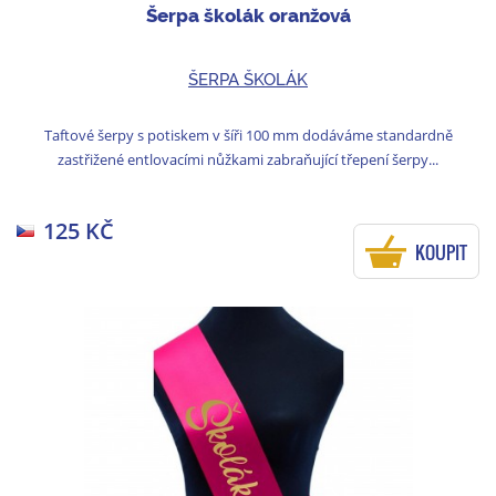
Šerpa školák oranžová
ŠERPA ŠKOLÁK
Taftové šerpy s potiskem v šíři 100 mm dodáváme standardně
zastřižené entlovacími nůžkami zabraňující třepení šerpy...
125 KČ
KOUPIT