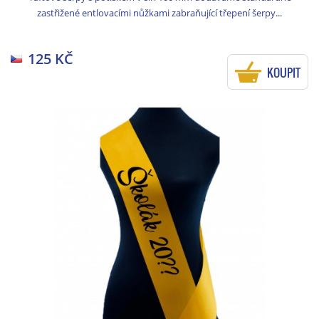
zastřižené entlovacími nůžkami zabraňující třepení šerpy...
125 KČ
KOUPIT