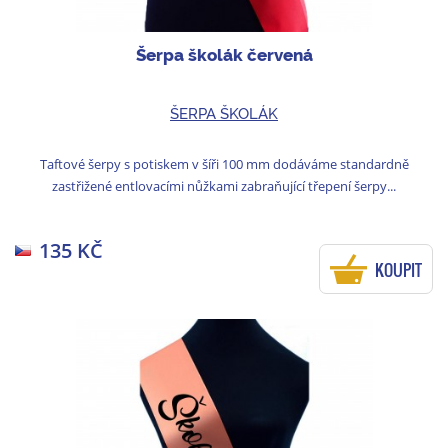
Šerpa školák červená
ŠERPA ŠKOLÁK
Taftové šerpy s potiskem v šíři 100 mm dodáváme standardně
zastřižené entlovacími nůžkami zabraňující třepení šerpy...
135 KČ
KOUPIT