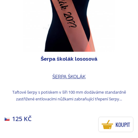
Šerpa školák lososová
ŠERPA ŠKOLÁK
Taftové šerpy s potiskem v šíři 100 mm dodáváme standardně
zastřižené entlovacími nůžkami zabraňující třepení šerpy...
125 KČ
KOUPIT