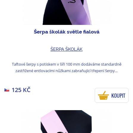
Šerpa školák světle fialová
ŠERPA ŠKOLÁK
Taftové šerpy s potiskem v šíři 100 mm dodáváme standardně
zastřižené entlovacími nůžkami zabraňující třepení šerpy...
125 KČ
KOUPIT