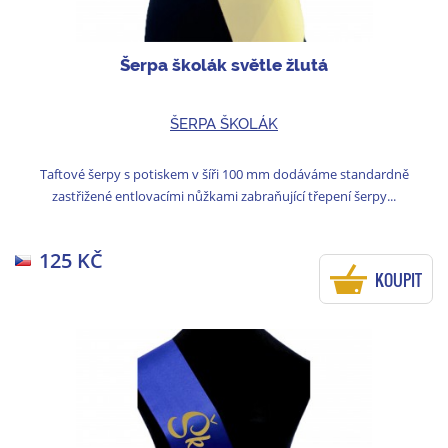
Šerpa školák světle žlutá
ŠERPA ŠKOLÁK
Taftové šerpy s potiskem v šíři 100 mm dodáváme standardně
zastřižené entlovacími nůžkami zabraňující třepení šerpy...
125 KČ
KOUPIT