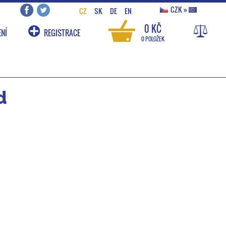
CZK
»
CZ
SK
DE
EN
0 KČ
NÍ
REGISTRACE
0 POLOŽEK
d