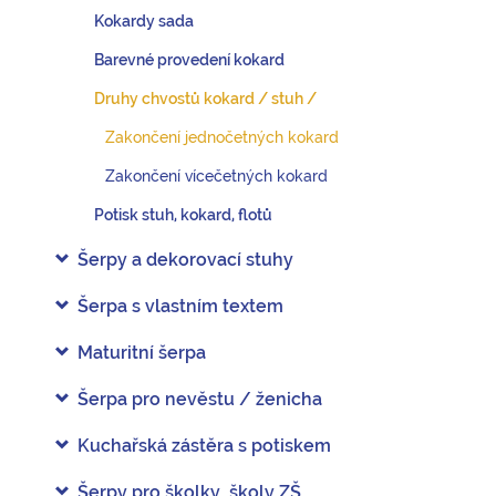
Kokardy sada
Barevné provedení kokard
Druhy chvostů kokard / stuh /
Zakončení jednočetných kokard
Zakončení vícečetných kokard
Potisk stuh, kokard, flotů
Šerpy a dekorovací stuhy
Šerpa s vlastním textem
Maturitní šerpa
Šerpa pro nevěstu / ženicha
Kuchařská zástěra s potiskem
Šerpy pro školky, školy ZŠ