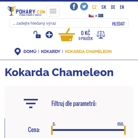
CZ
SK
DE
EN
Toggle
»
navigation
HLEDAT
0 KČ
0 POLOŽEK
DOMŮ
KOKARDY
KOKARDA CHAMELEON
Kokarda Chameleon
Filtruj dle parametrů:
0,-
650,-
Cena: