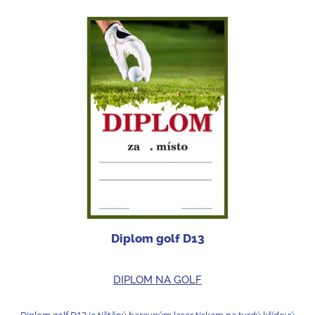
Diplom golf D13
DIPLOM NA GOLF
Diplom golf D13 je tištěný barevným laser tiskem na tvrdý křídový