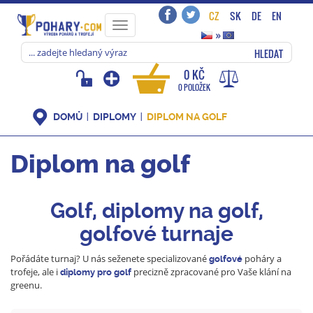
CZ
SK
DE
EN
Toggle
»
navigation
HLEDAT
0 KČ
0 POLOŽEK
DOMŮ
DIPLOMY
DIPLOM NA GOLF
Diplom na golf
Golf, diplomy na golf,
golfové turnaje
Pořádáte turnaj? U nás seženete specializované
poháry a
golfové
trofeje, ale i
precizně zpracované pro Vaše klání na
diplomy
pro golf
greenu.