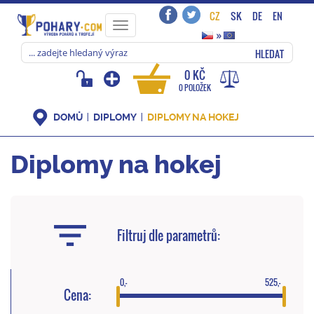
CZ
SK
DE
EN
Toggle
»
navigation
HLEDAT
0 KČ
0 POLOŽEK
DOMŮ
DIPLOMY
DIPLOMY NA HOKEJ
Diplomy na hokej
Filtruj dle parametrů:
0,-
525,-
Cena: