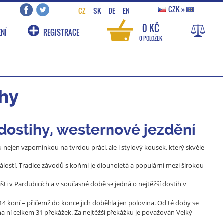
CZK
»
CZ
SK
DE
EN
0 KČ
NÍ
REGISTRACE
0 POLOŽEK
ihy
 dostihy, westernové jezdění
nejen vzpomínkou na tvrdou práci, ale i stylový kousek, který skvěle
lostí. Tradice závodů s koňmi je dlouholetá a populární mezi širokou
ti v Pardubicích a v současné době se jedná o nejtěžší dostih v
em 14 koní – přičemž do konce jich doběhla jen polovina. Od té doby se
a ní celkem 31 překážek. Za nejtěžší překážku je považován Velký