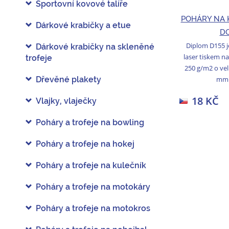
Sportovní kovové talíře
POHÁRY NA 
Dárkové krabičky a etue
D
Diplom D155 j
Dárkové krabičky na skleněné
laser tiskem na
trofeje
250 g/m2 o veli
mm /
Dřevěné plakety
18 KČ
Vlajky, vlaječky
Poháry a trofeje na bowling
Poháry a trofeje na hokej
Poháry a trofeje na kulečník
Poháry a trofeje na motokáry
Poháry a trofeje na motokros