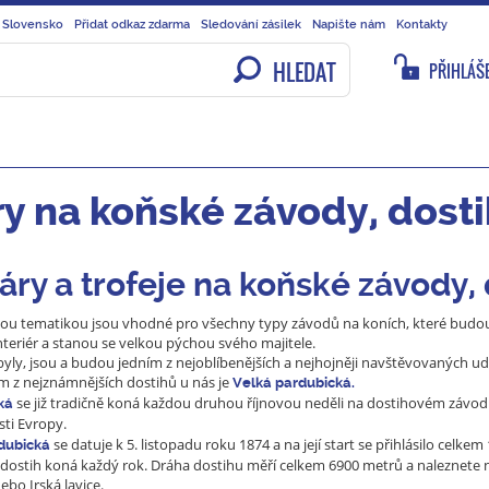
 Slovensko
Přidat odkaz zdarma
Sledování zásilek
Napište nám
Kontakty
HLEDAT
PŘIHLÁŠE
y na koňské závody, dost
áry a trofeje na koňské závody,
ckou tematikou jsou vhodné pro všechny typy závodů na koních, které budou 
interiér a stanou se velkou pýchou svého majitele.
ly, jsou a budou jedním z nejoblíbenějších a nejhojněji navštěvovaných udá
ím z nejznámnějších dostihů u nás je
Velká pardubická.
se již tradičně koná každou druhou říjnovou neděli na dostihovém závodiš
ká
sti Evropy.
se datuje k 5. listopadu roku 1874 a na její start se přihlásilo celk
dubická
 dostih koná každý rok. Dráha dostihu měří celkem 6900 metrů a naleznete n
ebo Irská lavice.