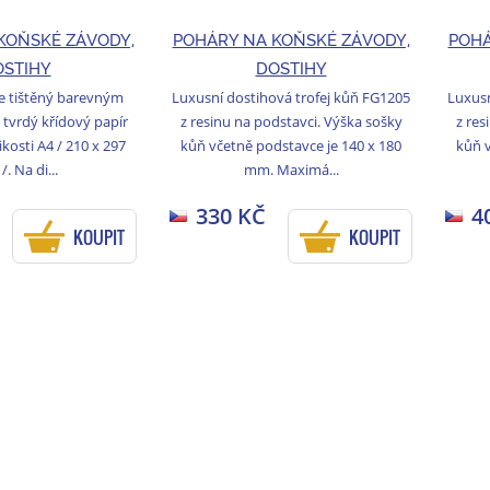
KOŇSKÉ ZÁVODY,
POHÁRY NA KOŇSKÉ ZÁVODY,
POHÁ
OSTIHY
DOSTIHY
e tištěný barevným
Luxusní dostihová trofej kůň FG1205
Luxusn
 tvrdý křídový papír
z resinu na podstavci. Výška sošky
z res
kosti A4 / 210 x 297
kůň včetně podstavce je 140 x 180
kůň v
. Na di...
mm. Maximá...
330 KČ
4
KOUPIT
KOUPIT