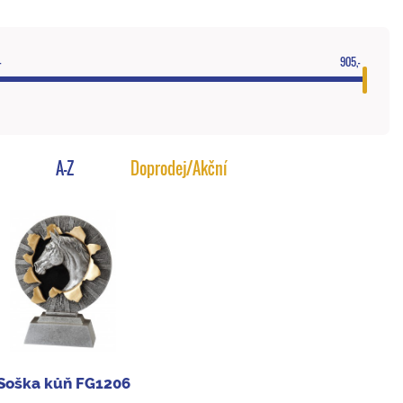
-
905,-
A-Z
Doprodej/Akční
Soška kůň FG1206