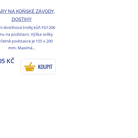
RY NA KOŇSKÉ ZÁVODY,
DOSTIHY
í dostihová trofej kůň FG1206
inu na podstavci. Výška sošky
četně podstavce je 155 x 200
mm. Maximá...
05 KČ
KOUPIT