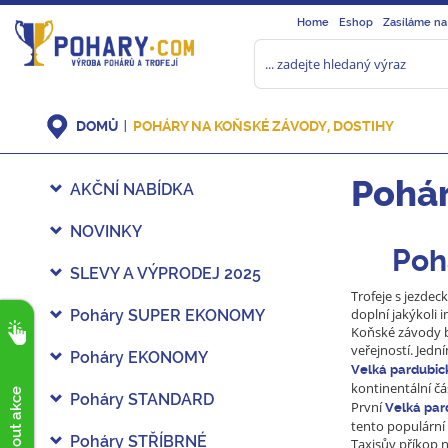
Home
Eshop
Zasíláme na
DOMŮ
POHÁRY NA KOŇSKÉ ZÁVODY, DOSTIHY
Pohár
AKČNÍ NABÍDKA
NOVINKY
Poh
SLEVY A VÝPRODEJ 2025
Trofeje s jezde
doplní jakýkoli 
Poháry SUPER EKONOMY
Koňské závody by
veřejností. Jedn
Poháry EKONOMY
Velká pardubic
kontinentální čá
Poháry STANDARD
První
Velká par
tento populární
Poháry STŘÍBRNÉ
Taxisův příkop n