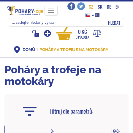
CZ
SK
DE
EN
Toggle
»
navigation
HLEDAT
0 KČ
0 POLOŽEK
DOMŮ
POHÁRY A TROFEJE NA MOTOKÁRY
Poháry a trofeje na
motokáry
Filtruj dle parametrů:
0,-
1 640,-