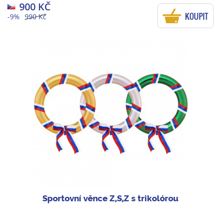
900 KČ
KOUPIT
-9%
990 Kč
Sportovní věnce Z,S,Z s trikolórou