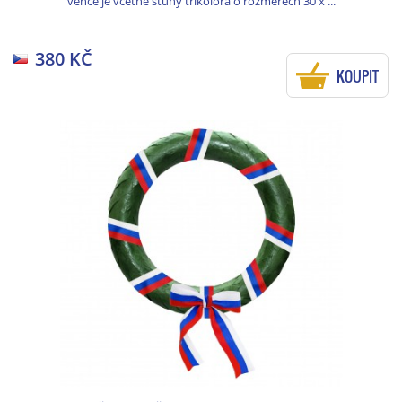
věnce je včetně stuhy trikolóra o rozměrech 30 x ...
380 KČ
KOUPIT