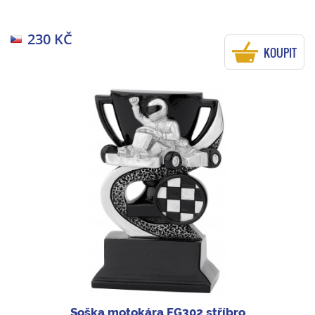
230 KČ
KOUPIT
Soška motokára FG302 stříbro