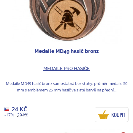
Medaile MD49 hasič bronz
MEDAILE PRO HASIČE
Medaile MD49 hasič bronz samostatná bez stuhy; průměr medaile 50
mm s emblémem 25 mm hasič ve zlaté barvě na přední...
24 KČ
KOUPIT
-17%
29 Kč