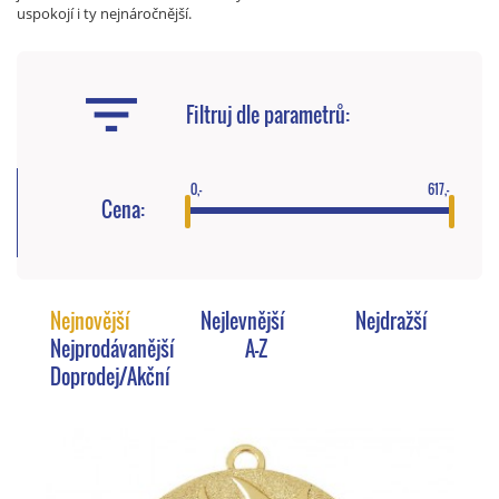
uspokojí i ty nejnáročnější.
Filtruj dle parametrů:
0,-
617,-
Cena:
Nejnovější
Nejlevnější
Nejdražší
Nejprodávanější
A-Z
Doprodej/Akční