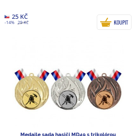
25 KČ
KOUPIT
-14%
29 Kč
Medaile sada hasiči MD49 s trikolórou