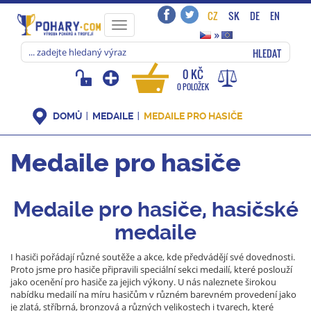
CZ
SK
DE
EN
Toggle
»
navigation
HLEDAT
0 KČ
0 POLOŽEK
DOMŮ
MEDAILE
MEDAILE PRO HASIČE
Medaile pro hasiče
Medaile pro hasiče, hasičské
medaile
I hasiči pořádají různé soutěže a akce, kde předvádějí své dovednosti.
Proto jsme pro hasiče připravili speciální sekci medailí, které poslouží
jako ocenění pro hasiče za jejich výkony. U nás naleznete širokou
nabídku medailí na míru hasičům v různém barevném provedení jako
je zlatá, stříbrná, bronzová a různých velikostech i tvarech, které