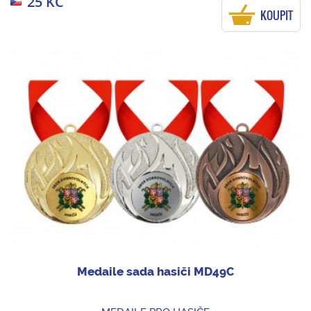
25 KČ
KOUPIT
Medaile sada hasiči MD49C