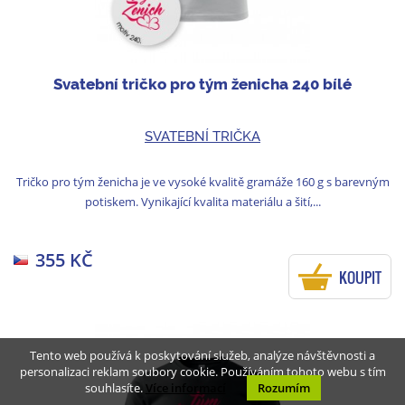
Svatební tričko pro tým ženicha 240 bílé
SVATEBNÍ TRIČKA
Tričko pro tým ženicha je ve vysoké kvalitě gramáže 160 g s barevným
potiskem. Vynikající kvalita materiálu a šití,...
355 KČ
KOUPIT
Tento web používá k poskytování služeb, analýze návštěvnosti a
personalizaci reklam soubory cookie. Používáním tohoto webu s tím
souhlasíte.
Více informací
Rozumím