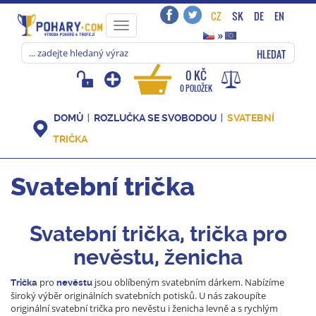
CZ
SK
DE
EN
Toggle
»
navigation
HLEDAT
0 KČ
0 POLOŽEK
DOMŮ
ROZLUČKA SE SVOBODOU
SVATEBNÍ
TRIČKA
Svatební trička
Svatební trička, trička pro
nevěstu, ženicha
pro
jsou oblíbeným svatebním dárkem. Nabízíme
Trička
nevěstu
široký výběr originálních svatebních potisků.
U nás zakoupíte
originální svatební trička pro nevěstu i ženicha levně a s rychlým