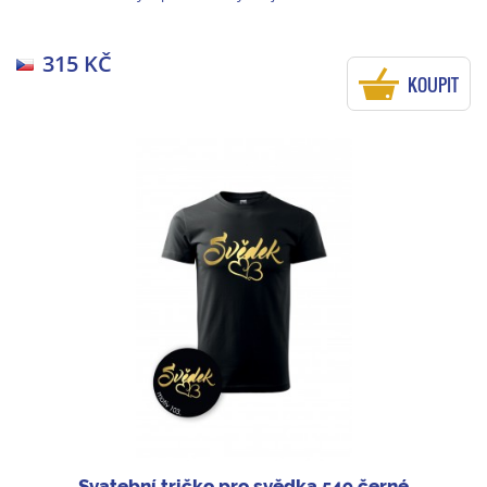
315 KČ
KOUPIT
Svatební tričko pro svědka 549 černé