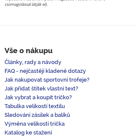
csomagolással látják el).
Vše o nákupu
Články, rady a návody
FAQ - nejčastěji kladené dotazy
Jak nakupovat sportovní trofeje?
Jak přidat štítek vlastní text?
Jak vybrat a koupit tričko?
Tabulka velikostí textilu
Sledování zásilek a balíků
Výměna velikosti trička
Katalog ke stažení