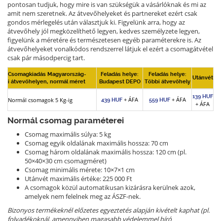
pontosan tudjuk, hogy mire is van szükségük a vásárlóknak és mi az
amit nem szeretnek. Az átvevőhelyeket és partnereket ezért csak
gondos mérlegelés után választjuk ki. Figyelünk arra, hogy az
átvevőhely jól megközelíthető legyen, kedves személyzete legyen,
figyelünk a méretére és természetesen egyéb paraméterekre is. Az
átvevőhelyeket vonalkódos rendszerrel látjuk el ezért a csomagátvétel
csak pár másodpercig tart.
Csomagkiadás Magyarország-
Feladás helye:
Feladás helye:
Utánvét
i átvevőhelyen, normál méret
Budapest DEPO
Többi átvevőhely
139 HUF
+ ÁFA
+ ÁFA
Normál csomagok 5 Kg-ig
439 HUF
559 HUF
+ ÁFA
Normál csomag paraméterei
Csomag maximális súlya: 5 kg
Csomag egyik oldalának maximális hossza: 70 cm
Csomag három oldalának maximális hossza: 120 cm (pl.
50×40×30 cm csomagméret)
Csomag minimális mérete: 10×7×1 cm
Utánvét maximális értéke: 225 000 Ft
A csomagok közül automatikusan kizárásra kerülnek azok,
amelyek nem felelnek meg az ÁSZF-nek.
Bizonyos termékeknél előzetes egyeztetés alapján kivételt kaphat (pl.
folyadékoknál, amennyiben magasabb védelemmel bíró