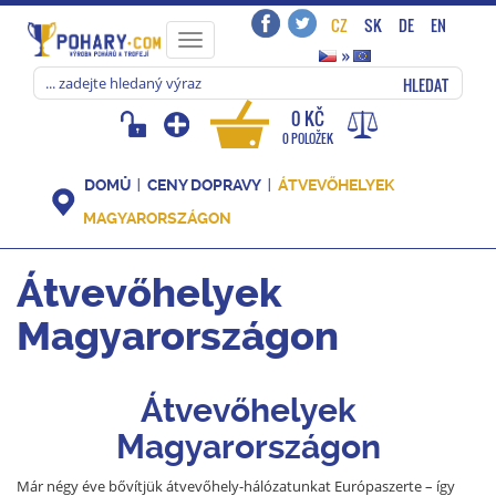
CZ
SK
DE
EN
Toggle
»
navigation
HLEDAT
0 KČ
0 POLOŽEK
DOMŮ
CENY DOPRAVY
ÁTVEVŐHELYEK
MAGYARORSZÁGON
Átvevőhelyek
Magyarországon
Átvevőhelyek
Magyarországon
Már négy éve bővítjük átvevőhely-hálózatunkat Európaszerte – így