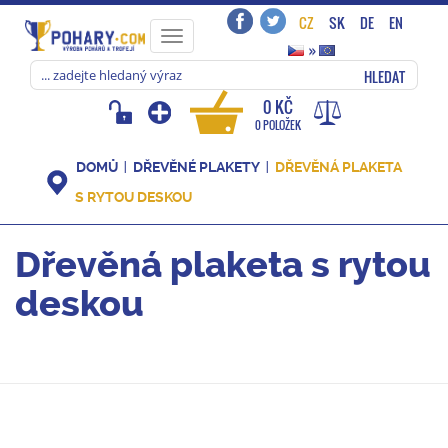
CZ
SK
DE
EN
Toggle
»
navigation
HLEDAT
0 KČ
0 POLOŽEK
DOMŮ
DŘEVĚNÉ PLAKETY
DŘEVĚNÁ PLAKETA
S RYTOU DESKOU
Dřevěná plaketa s rytou
deskou