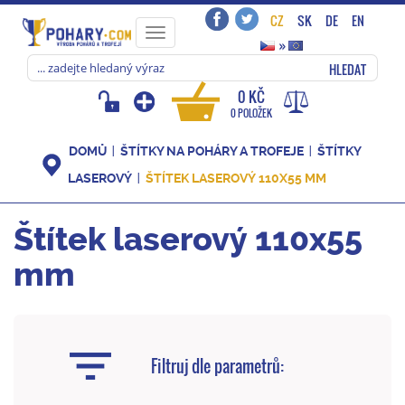
CZ
SK
DE
EN
Toggle
»
navigation
HLEDAT
0 KČ
0 POLOŽEK
DOMŮ
ŠTÍTKY NA POHÁRY A TROFEJE
ŠTÍTKY
LASEROVÝ
ŠTÍTEK LASEROVÝ 110X55 MM
Štítek laserový 110x55
mm
Filtruj dle parametrů: