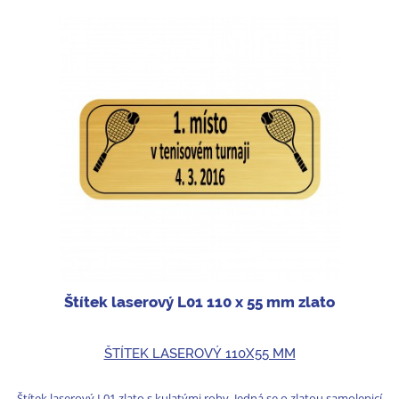
Štítek laserový L01 110 x 55 mm zlato
ŠTÍTEK LASEROVÝ 110X55 MM
Štítek laserový L01 zlato s kulatými rohy. Jedná se o zlatou samolepicí