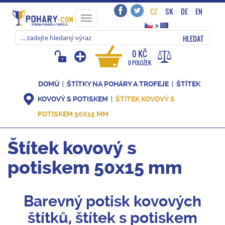
CZ
SK
DE
EN
Toggle
»
navigation
HLEDAT
0 KČ
0 POLOŽEK
DOMŮ
ŠTÍTKY NA POHÁRY A TROFEJE
ŠTÍTEK
KOVOVÝ S POTISKEM
ŠTÍTEK KOVOVÝ S
POTISKEM 50X15 MM
Štítek kovový s
potiskem 50x15 mm
Barevný potisk kovových
štítků, štítek s potiskem