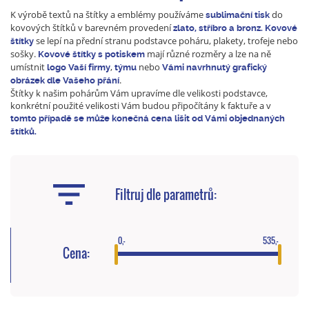
K výrobě textů na štítky a emblémy používáme
do
sublimační tisk
kovových štítků
v barevném provedení
zlato, stříbro a bronz.
Kovové
se lepí na přední stranu podstavce poháru, plakety, trofeje nebo
štítky
sošky.
mají různé rozměry a lze na ně
K
ovové
štítky s potiskem
umístnit
,
nebo
logo Vaší firmy
týmu
Vámi navrhnutý grafický
.
obrázek dle Vašeho přání
Štítky k našim pohárům Vám upravíme dle velikosti podstavce,
konkrétní použité velikosti Vám budou připočítány k faktuře a v
tomto případě se může konečná cena lišit od Vámi objednaných
štítků.
Filtruj dle parametrů:
0,-
535,-
Cena: