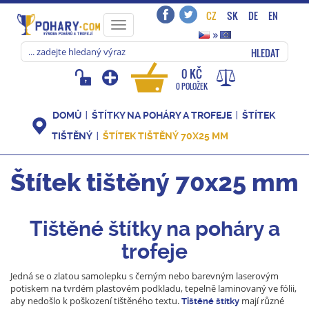
CZ
SK
DE
EN
Toggle
»
navigation
HLEDAT
0 KČ
0 POLOŽEK
DOMŮ
ŠTÍTKY NA POHÁRY A TROFEJE
ŠTÍTEK
TIŠTĚNÝ
ŠTÍTEK TIŠTĚNÝ 70X25 MM
Štítek tištěný 70x25 mm
Tištěné štítky na poháry a
trofeje
Jedná se o zlatou samolepku s černým nebo barevným laserovým
potiskem na tvrdém plastovém podkladu, tepelně laminovaný ve fólii,
aby nedošlo k poškození tištěného textu.
mají různé
Tištěné š
títky