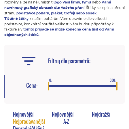
rozměry a lze na ně umístnit
,
nebo
logo Vaší firmy
týmu
Vámi
. Štítky se lepí na přední
navrhnutý grafický obrázek dle Vašeho přání
stranu
podstavce poháru, plaket, trofejí nebo sošek.
k našim pohárům Vám upravíme dle velikosti
Tištěné štítky
podstavce, konkrétní použité velikosti Vám budou připočítány k
faktuře a v
tomto případě se může konečná cena lišit od Vámi
objednaných štítků.
Filtruj dle parametrů:
0,-
530,-
Cena:
Nejnovější
Nejlevnější
Nejdražší
Nejprodávanější
A-Z
Doprodej/Akční