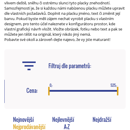
vlivem deště, sněhu či ostrému slunci tyto placky znehodnotí.
Samozřejmostí je, že si každou námi nabízenou placku můžete upravit
dle vlastních požadavků. Doplnit na placku jméno, text či změnit její
barvu. Pokud byste měli zájem nechat vyrobit placku s vlastním
designem, pro tento účel naleznete v konfigurátoru prostor, kde
vlastní grafický návrh vložit. Vložte obrázek, fotku nebo text a pak se
můžete jen těšit na originál, který nikdo jiný nemá.
Pobavte své okolí a zároveň dejte najevo, že vy jste maturant!
Filtruj dle parametrů:
0,-
525,-
Cena:
Nejnovější
Nejlevnější
Nejdražší
Nejprodávanější
A-Z