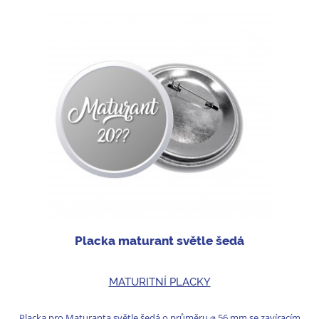
Placka maturant světle šedá
MATURITNÍ PLACKY
Placka pro Maturanta světle šedá o průměru ⌀ 56 mm se zavíracím