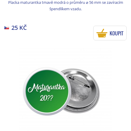
Placka maturantka tmavě modrá o průměru ⌀ 56 mm se zavíracím
špendlíkem vzadu.
25 KČ
KOUPIT