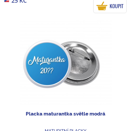
25 KČ
KOUPIT
Placka maturantka světle modrá
MATURITNÍ PLACKY