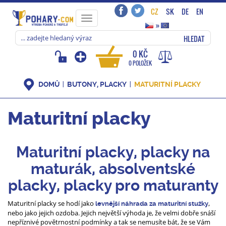
CZ
SK
DE
EN
Toggle
»
navigation
HLEDAT
0 KČ
0 POLOŽEK
DOMŮ
BUTONY, PLACKY
MATURITNÍ PLACKY
Maturitní placky
Maturitní placky, placky na
maturák, absolventské
placky, placky pro maturanty
Maturitní placky se hodí jako
,
levnější náhrada za maturitní stužky
nebo jako jejich ozdoba. Jejich největší výhoda je, že velmi dobře snáší
nepříznivé povětrnostní podmínky a tak se nemusíte bát, že se Vám